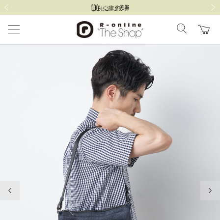
前の画像
次の
前の画像
次