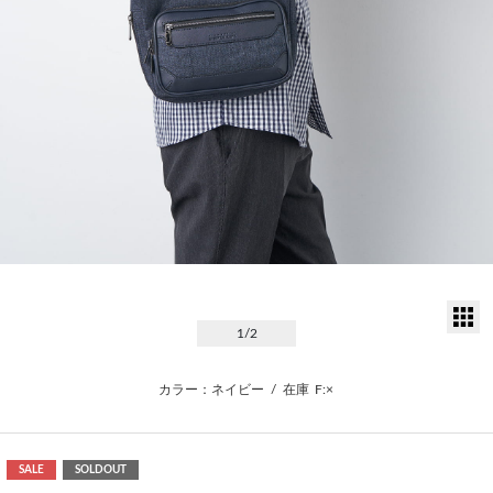
サ
1
/2
カラー：ネイビー
/
在庫
F:×
SALE
SOLDOUT