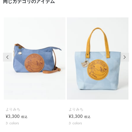
同じカテゴリのアイテム
前の画像
次の
よりみち
よりみち
¥3,300
¥3,300
税込
税込
3
colors
3
colors