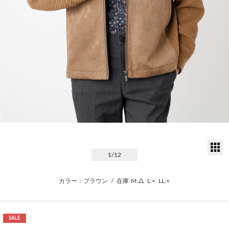
サ
1
/12
カラー：ブラウン
/
在庫
M:△
L:×
LL:×
SALE