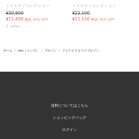
ミスエディコレクション
ミスエディコレクション
¥30,800
¥23,100
¥15,400
¥11,550
税込
50% OFF
税込
50% OFF
2
colors
ホーム
men（メンズ）
ブルゾン
フェイクスエードブルゾン
送料についてはこちら
ショッピングバッグ
ログイン