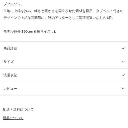
プブルゾン。
生地に中綿を挟み、軽さと暖かさを両立させた素材を採用。タブベルト付きの
デザインで上品な雰囲気に。秋のアウターとして活躍間違いなしの1着。
モデル身長:180cm/着用サイズ：L
商品詳細
サイズ
洗濯表記
レビュー
配送・送料について
返品について