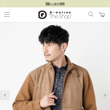
前の画像
次の
前の画像
次