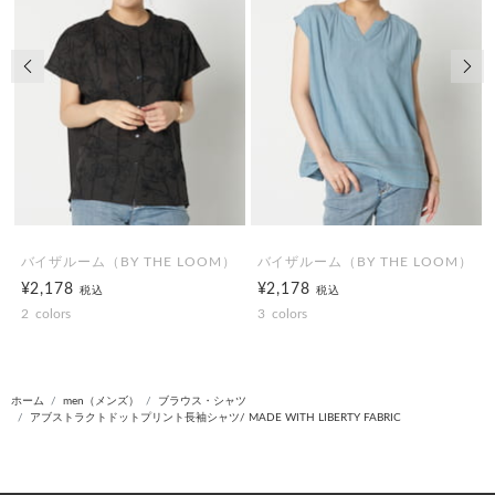
前の画像
次の
バイザルーム（BY THE LOOM）
バイザルーム（BY THE LOOM）
¥2,178
¥2,178
税込
税込
2
colors
3
colors
ホーム
men（メンズ）
ブラウス・シャツ
アブストラクトドットプリント長袖シャツ/ MADE WITH LIBERTY FABRIC