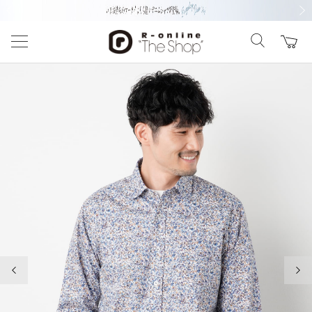
前の画像
次の
前の画像
次