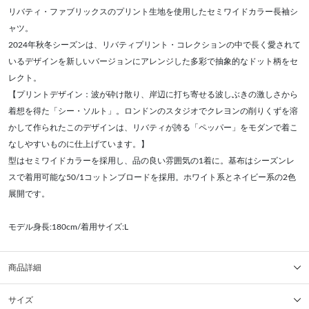
リバティ・ファブリックスのプリント生地を使用したセミワイドカラー長袖シ
ャツ。
2024年秋冬シーズンは、リバティプリント・コレクションの中で長く愛されて
いるデザインを新しいバージョンにアレンジした多彩で抽象的なドット柄をセ
レクト。
【プリントデザイン：波が砕け散り、岸辺に打ち寄せる波しぶきの激しさから
着想を得た「シー・ソルト」。ロンドンのスタジオでクレヨンの削りくずを溶
かして作られたこのデザインは、リバティが誇る「ペッパー」をモダンで着こ
なしやすいものに仕上げています。】
型はセミワイドカラーを採用し、品の良い雰囲気の1着に。基布はシーズンレ
スで着用可能な50/1コットンブロードを採用。ホワイト系とネイビー系の2色
展開です。
モデル身長:180cm/着用サイズ:L
商品詳細
サイズ