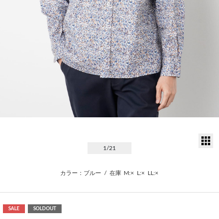
サ
1
/21
カラー：ブルー
/
在庫
M:×
L:×
LL:×
SALE
SOLDOUT