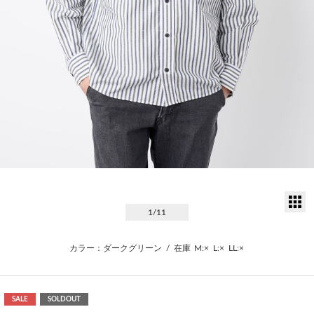
サ
1
/11
カラー：ダークグリーン
/
在庫
M:×
L:×
LL:×
SALE
SOLDOUT