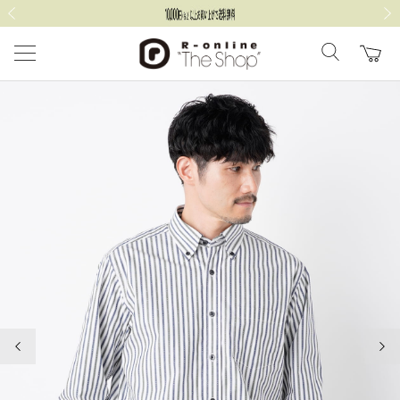
前の画像
次の
前の画像
次