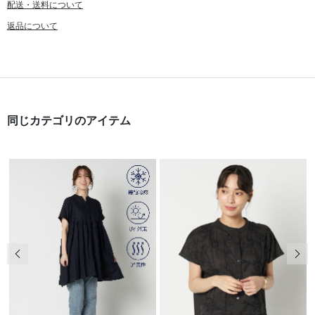
配送・送料について
返品について
同じカテゴリのアイテム
前の画像
次の