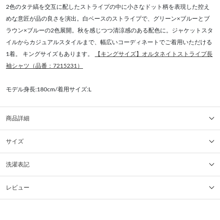
2色のタテ縞を交互に配したストライプの中に小さなドット柄を表現した控え
めな意匠が品の良さを演出。白ベースのストライプで、グリーン×ブルーとブ
ラウン×ブルーの2色展開。秋を感じつつ清涼感のある配色に。ジャケットスタ
イルからカジュアルスタイルまで、幅広いコーディネートでご着用いただける
1着。 キングサイズもあります。
【キングサイズ】オルタネイトストライプ長
袖シャツ（品番：7215231）
モデル身長:180cm/着用サイズ:L
商品詳細
サイズ
洗濯表記
レビュー