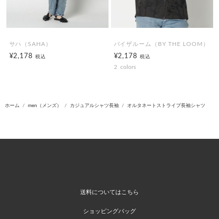
サハ（SAHA）
バイザルーム（BY THE LOOM）
¥2,178
¥2,178
税込
税込
2
colors
ホーム
men（メンズ）
カジュアルシャツ長袖
オルタネートストライプ長袖シャツ
送料についてはこちら
ショッピングバッグ