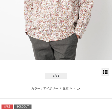
サ
1
/11
カラー：アイボリー
/
在庫
M:×
L:×
SALE
SOLDOUT