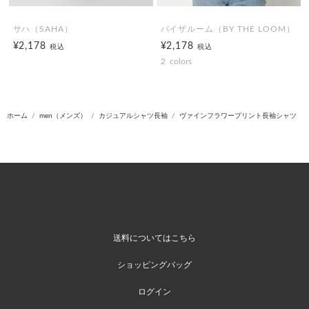
サハ（SAHA）
バイザルーム（BY THE LOOM）
¥2,178
¥2,178
税込
税込
2
colors
ホーム
men（メンズ）
カジュアルシャツ長袖
ヴァインフラワープリント長袖シャツ
送料についてはこちら
ショッピングバッグ
ログイン