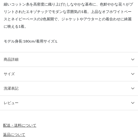
細いコットン糸を高密度に織り上げたしなやかな基布に、色鮮やかな花々がプ
リントされたエキゾチックでモダンな雰囲気の1着。上品なオフホワイトベー
スとネイビーベースの2色展開で、ジャケットやアウターとの着合わせに綺麗
に映える1着。
モデル身長:180cm/着用サイズ:L
商品詳細
サイズ
洗濯表記
レビュー
配送・送料について
返品について