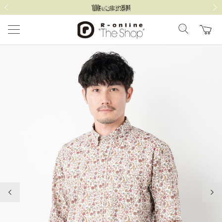
前の画像
次の
前の画像
次