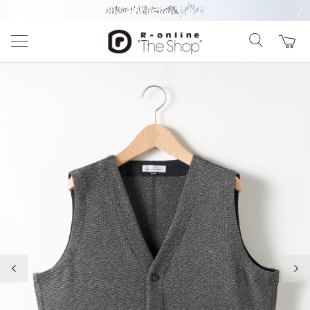
前の画像
次の
前の画像
次