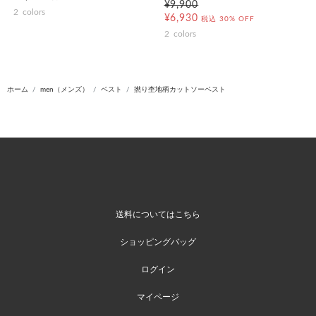
¥9,900
2
colors
¥6,930
税込
30% OFF
2
colors
ホーム
men（メンズ）
ベスト
撚り杢地柄カットソーベスト
送料についてはこちら
ショッピングバッグ
ログイン
マイページ