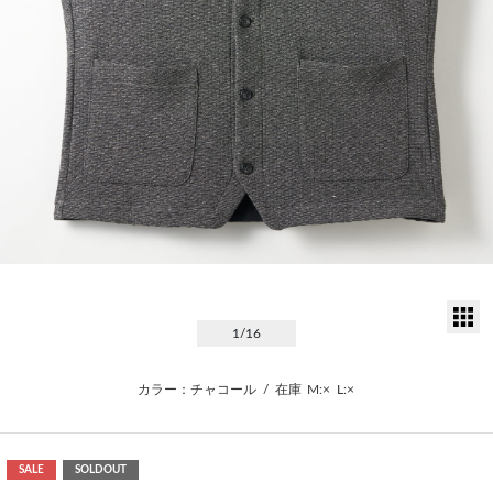
サ
1
/16
カラー：チャコール
/
在庫
M:×
L:×
SALE
SOLDOUT