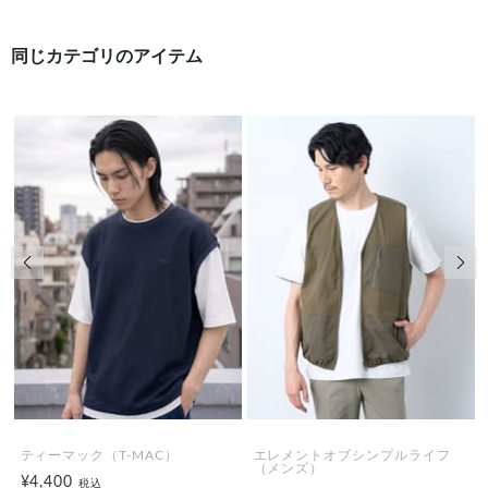
同じカテゴリのアイテム
前の画像
次の
ティーマック（T-MAC）
エレメントオブシンプルライフ
（メンズ）
¥4,400
税込