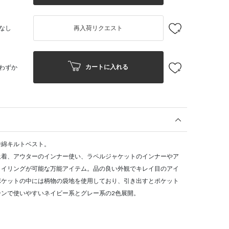
なし
再入荷リクエスト
カートに入れる
わずか
中綿キルトベスト。
上着、アウターのインナー使い、ラペルジャケットのインナーやア
タイリングが可能な万能アイテム。品の良い外観でキレイ目のアイ
ポケットの中には柄物の袋地を使用しており、引き出すとポケット
ンで使いやすいネイビー系とグレー系の2色展開。