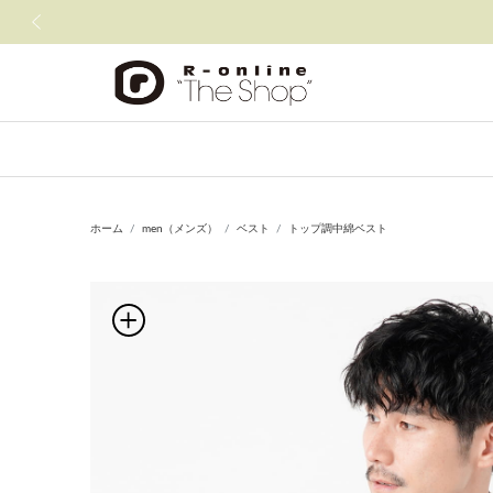
前の画像
ホーム
men（メンズ）
ベスト
トップ調中綿ベスト