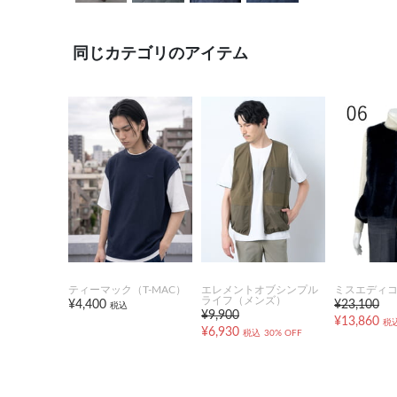
同じカテゴリのアイテム
ティーマック（T-MAC）
エレメントオブシンプル
ミスエディ
ライフ（メンズ）
¥4,400
¥23,100
税込
¥9,900
¥13,860
税
¥6,930
税込
30% OFF