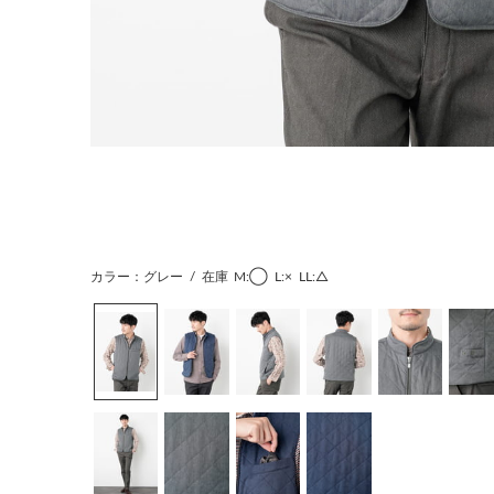
カラー：グレー
/
在庫
M:◯
L:×
LL:△