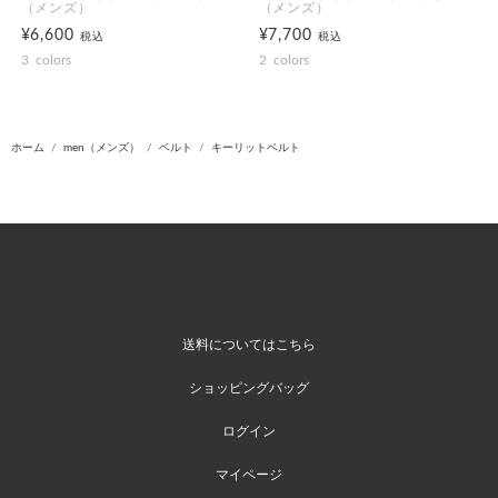
（メンズ）
（メンズ）
¥6,600
¥7,700
税込
税込
3
colors
2
colors
ホーム
men（メンズ）
ベルト
キーリットベルト
送料についてはこちら
ショッピングバッグ
ログイン
マイページ