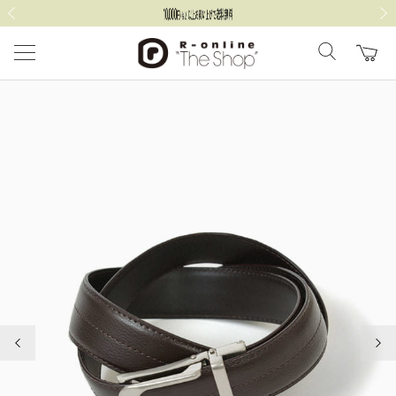
前の画像
次の
前の画像
次