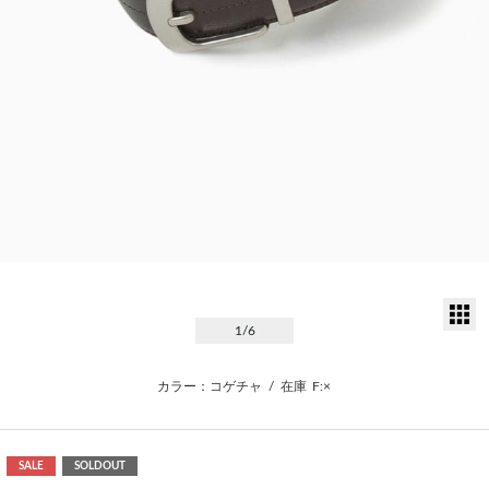
サ
1
/6
カラー：コゲチャ
/
在庫
F:×
SALE
SOLDOUT