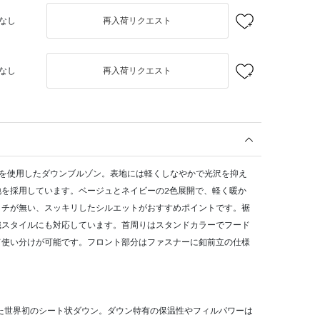
なし
再入荷リクエスト
なし
再入荷リクエスト
素材を使用したダウンブルゾン。表地には軽くしなやかで光沢を抑え
地を採用しています。ベージュとネイビーの2色展開で、軽く暖か
ッチが無い、スッキリしたシルエットがおすすめポイントです。裾
織スタイルにも対応しています。首周りはスタンドカラーでフード
て使い分けが可能です。フロント部分はファスナーに釦前立の仕様
。
れた世界初のシート状ダウン。ダウン特有の保温性やフィルパワーは