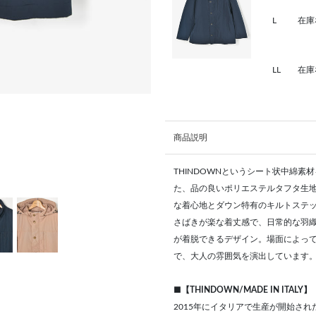
L
在庫
LL
在庫
商品説明
THINDOWNというシート状中綿
た、品の良いポリエステルタフタ生
な着心地とダウン特有のキルトステ
さばきが楽な着丈感で、日常的な羽
が着脱できるデザイン。場面によっ
で、大人の雰囲気を演出しています
■【THINDOWN/MADE IN ITALY】
2015年にイタリアで生産が開始さ