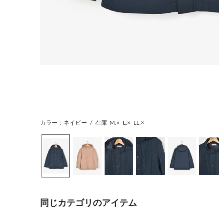
カラー：ネイビー
/
在庫
M:×
L:×
LL:×
同じカテゴリのアイテム