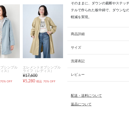
そのままに、ダウンの裁断やステッ
テルで作られた板中綿で、ダウンな
軽減を実現。
商品詳細
サイズ
洗濯表記
オブシンプル
エレメントオブシンプル
ディス）
ライフ（レディス）
レビュー
¥17,600
¥5,280
70% OFF
税込
70% OFF
配送・送料について
返品について