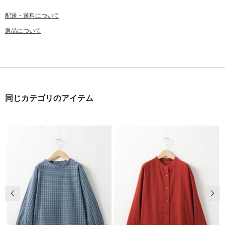
配送・送料について
返品について
同じカテゴリのアイテム
前の画像
次の