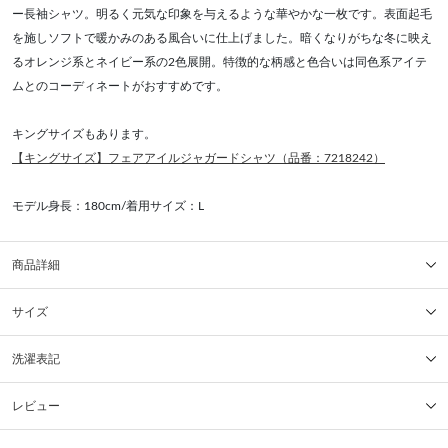
ー長袖シャツ。明るく元気な印象を与えるような華やかな一枚です。表面起毛
を施しソフトで暖かみのある風合いに仕上げました。暗くなりがちな冬に映え
るオレンジ系とネイビー系の2色展開。特徴的な柄感と色合いは同色系アイテ
ムとのコーディネートがおすすめです。
キングサイズもあります。
【キングサイズ】フェアアイルジャガードシャツ（品番：7218242）
モデル身長：180cm/着用サイズ：L
商品詳細
サイズ
洗濯表記
レビュー