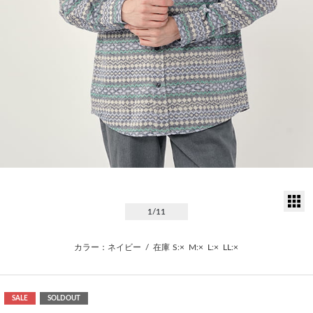
サ
1
/11
カラー：ネイビー
/
在庫
S:×
M:×
L:×
LL:×
SALE
SOLDOUT