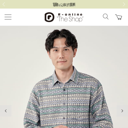
前の画像
次の
前の画像
次