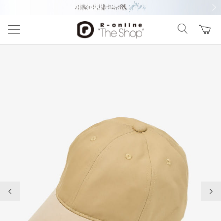
前の画像
次の
前の画像
次