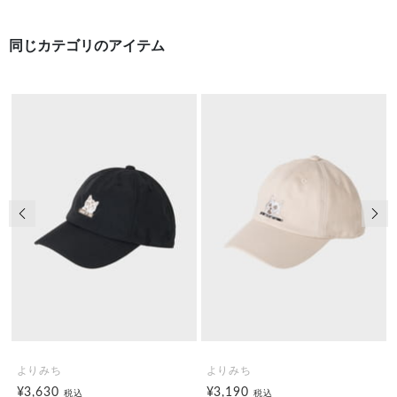
同じカテゴリのアイテム
前の画像
次の
よりみち
よりみち
¥3,630
¥3,190
税込
税込