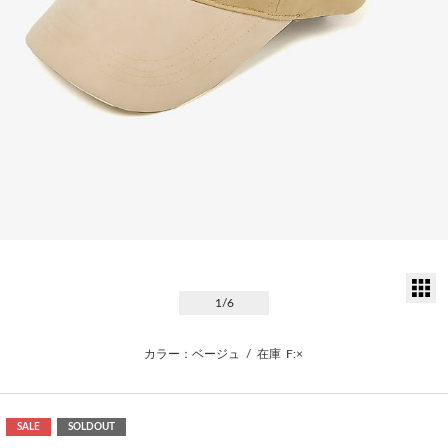
サ
1
/6
カラー：ベージュ
/
在庫
F:×
SALE
SOLDOUT