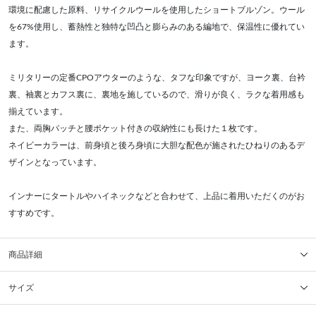
環境に配慮した原料、リサイクルウールを使用したショートブルゾン。ウール
を67%使用し、蓄熱性と独特な凹凸と膨らみのある編地で、保温性に優れてい
ます。
ミリタリーの定番CPOアウターのような、タフな印象ですが、ヨーク裏、台衿
裏、袖裏とカフス裏に、裏地を施しているので、滑りが良く、ラクな着用感も
揃えています。
また、両胸パッチと腰ポケット付きの収納性にも長けた１枚です。
ネイビーカラーは、前身頃と後ろ身頃に大胆な配色が施されたひねりのあるデ
ザインとなっています。
インナーにタートルやハイネックなどと合わせて、上品に着用いただくのがお
すすめです。
商品詳細
サイズ