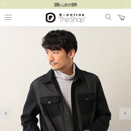
前の画像
次の
前の画像
次