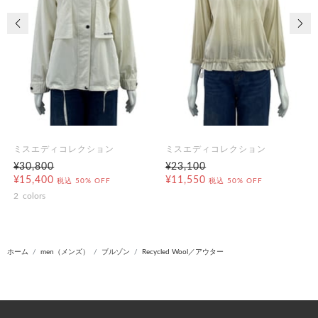
前の画像
次の
ミスエディコレクション
ミスエディコレクション
¥30,800
¥23,100
¥15,400
¥11,550
税込
50% OFF
税込
50% OFF
2
colors
ホーム
men（メンズ）
ブルゾン
Recycled Wool／アウター