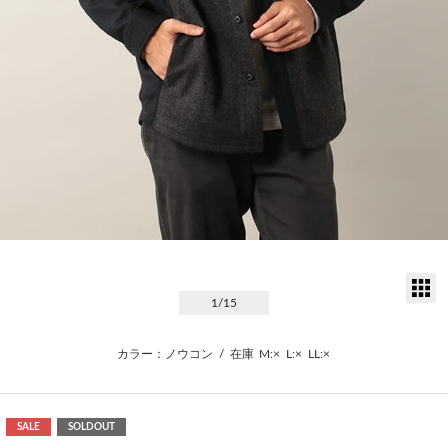
サ
1
/15
カラー：ノウコン
/
在庫
M:×
L:×
LL:×
SALE
SOLDOUT