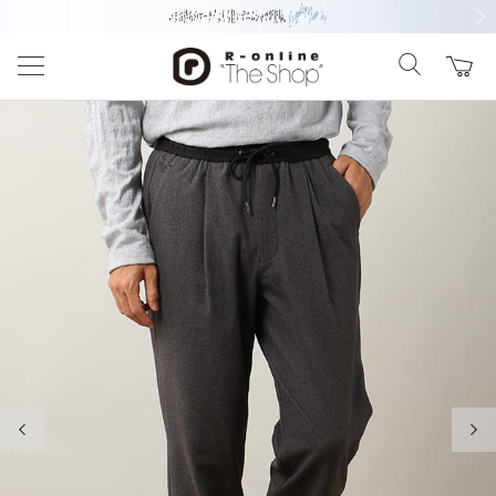
前の画像
次の
前の画像
次