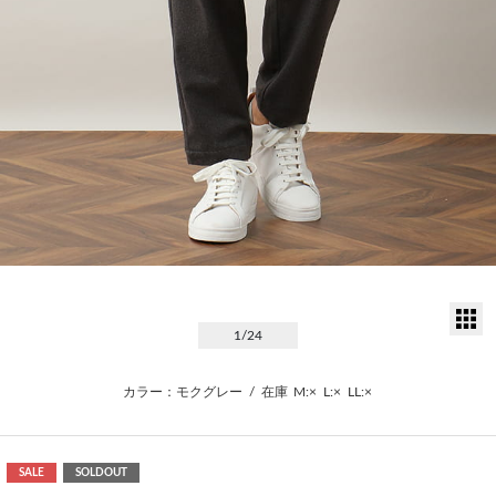
サ
1
/24
カラー：モクグレー
/
在庫
M:×
L:×
LL:×
SALE
SOLDOUT