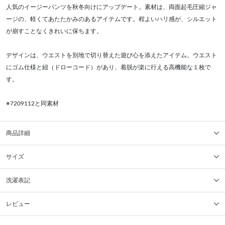
人気のイージーパンツを秋冬向けにアップデート。素材は、両面起毛圧縮ジャ
ージの、軽くてあたたかみのあるアイテムです。程よいハリ感が、シルエット
が崩すことなくきれいに保ちます。
デザインは、ウエストを別地で切り替えた遊び心を添えたアイテム。ウエスト
にゴム仕様と紐（ドローコード）があり、着脱が楽に行える高機能な１枚で
す。
※7209112と同素材
商品詳細
サイズ
洗濯表記
レビュー