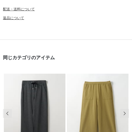
配送・送料について
返品について
同じカテゴリのアイテム
前の画像
次の