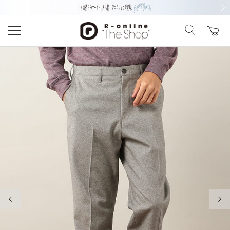
前の画像
次の
前の画像
次