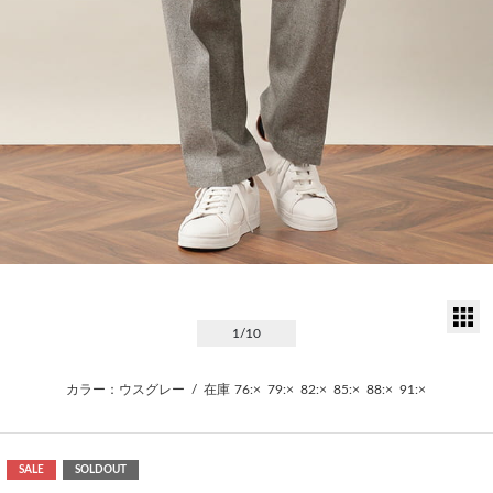
サ
1
/10
カラー：ウスグレー
/
在庫
76:×
79:×
82:×
85:×
88:×
91:×
SALE
SOLDOUT