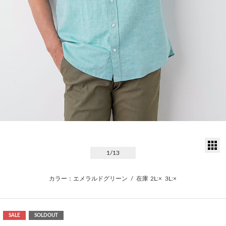
サ
1
/13
カラー：エメラルドグリーン
/
在庫
2L:×
3L:×
SALE
SOLDOUT