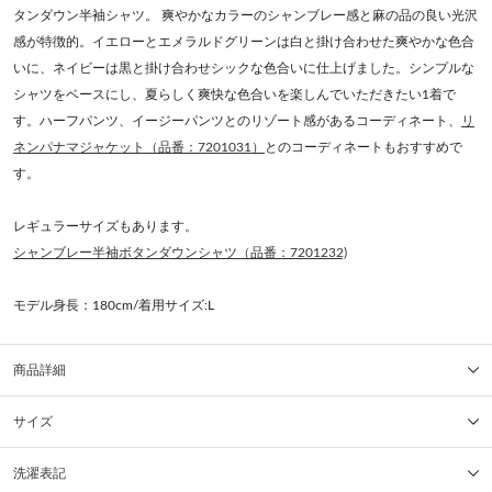
タンダウン半袖シャツ。 爽やかなカラーのシャンブレー感と麻の品の良い光沢
感が特徴的。イエローとエメラルドグリーンは白と掛け合わせた爽やかな色合
いに、ネイビーは黒と掛け合わせシックな色合いに仕上げました。シンプルな
シャツをベースにし、夏らしく爽快な色合いを楽しんでいただきたい1着で
す。ハーフパンツ、イージーパンツとのリゾート感があるコーディネート、
リ
ネンパナマジャケット（品番：7201031）
とのコーディネートもおすすめで
す。
レギュラーサイズもあります。
シャンブレー半袖ボタンダウンシャツ（品番：7201232)
モデル身長：180cm/着用サイズ:L
商品詳細
サイズ
洗濯表記