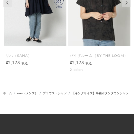
前の画像
次の
サハ（SAHA）
バイザルーム（BY THE LOOM）
¥2,178
¥2,178
税込
税込
2
colors
ホーム
men（メンズ）
ブラウス・シャツ
【キングサイズ】半袖ボタンダウンシャツ