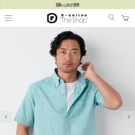
前の画像
次の
前の画像
次