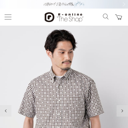
前の画像
次の
前の画像
次