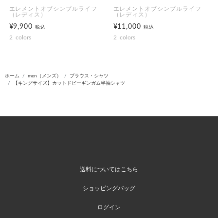
エレメントオブシンプルライフ
エレメントオブシンプルライフ
（レディス）
（レディス）
¥9,900
¥11,000
税込
税込
2
colors
2
colors
ホーム
men（メンズ）
ブラウス・シャツ
【キングサイズ】カットドビーギンガム半袖シャツ
送料についてはこちら
ショッピングバッグ
ログイン