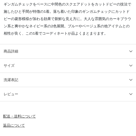
ギンガムチェックをベースに中間色のスクエアドットをカットドビーの技法で
施したひと手間が特徴の1着。落ち着いた印象のギンガムチェックにカットド
ビーの菱形模様が加わる効果で新鮮な見え方に。大人な雰囲気のカーキブラウ
ン系と爽やかなネイビー系の2色展開。ブルーやベージュ系の他アイテムとの
相性が良く、この1着でコーディネートが品よくまとまります。
商品詳細
サイズ
洗濯表記
レビュー
配送・送料について
返品について