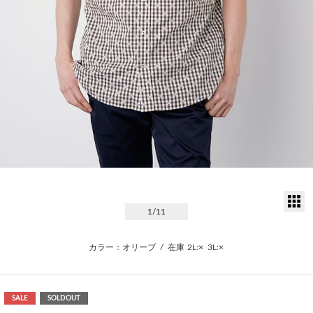
サ
1
/11
カラー：オリーブ
/
在庫
2L:×
3L:×
SALE
SOLDOUT