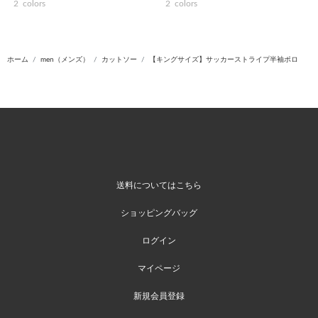
2
colors
2
colors
ホーム
men（メンズ）
カットソー
【キングサイズ】サッカーストライプ半袖ポロ
送料についてはこちら
ショッピングバッグ
ログイン
マイページ
新規会員登録