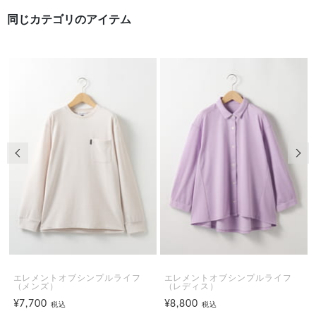
同じカテゴリのアイテム
前の画像
次の
エレメントオブシンプルライフ
エレメントオブシンプルライフ
（メンズ）
（レディス）
¥7,700
¥8,800
税込
税込