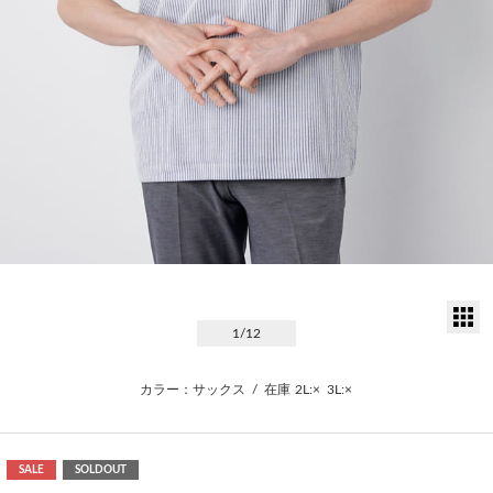
サ
1
/12
カラー：サックス
/
在庫
2L:×
3L:×
SALE
SOLDOUT