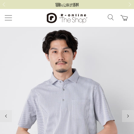
前の画像
次の
前の画像
次