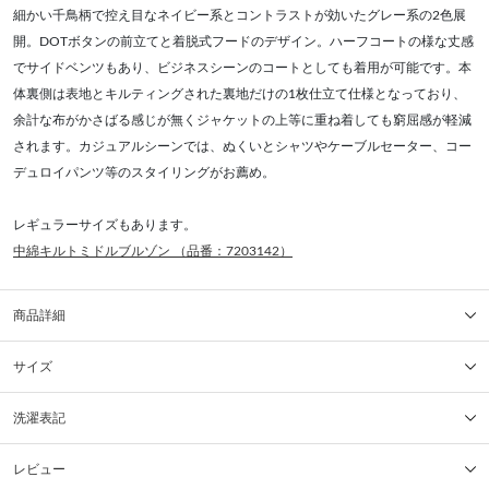
細かい千鳥柄で控え目なネイビー系とコントラストが効いたグレー系の2色展
開。DOTボタンの前立てと着脱式フードのデザイン。ハーフコートの様な丈感
でサイドベンツもあり、ビジネスシーンのコートとしても着用が可能です。本
体裏側は表地とキルティングされた裏地だけの1枚仕立て仕様となっており、
余計な布がかさばる感じが無くジャケットの上等に重ね着しても窮屈感が軽減
されます。カジュアルシーンでは、ぬくいとシャツやケーブルセーター、コー
デュロイパンツ等のスタイリングがお薦め。
レギュラーサイズもあります。
中綿キルトミドルブルゾン （品番：7203142）
商品詳細
サイズ
洗濯表記
レビュー