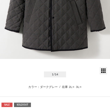
サ
1
/14
カラー：ダークグレー
/
在庫
2L:×
3L:×
SALE
SOLDOUT