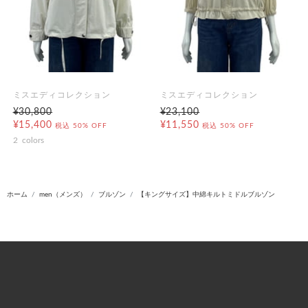
ミスエディコレクション
ミスエディコレクション
¥30,800
¥23,100
¥15,400
¥11,550
税込
50% OFF
税込
50% OFF
2
colors
ホーム
men（メンズ）
ブルゾン
【キングサイズ】中綿キルトミドルブルゾン