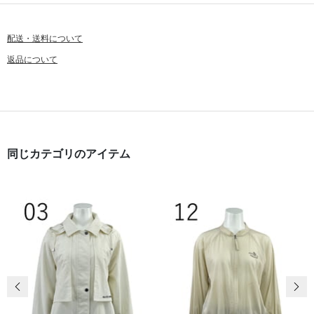
配送・送料について
返品について
同じカテゴリのアイテム
前の画像
次の