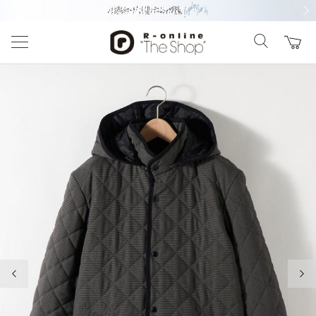
前の画像
次の
前の画像
次