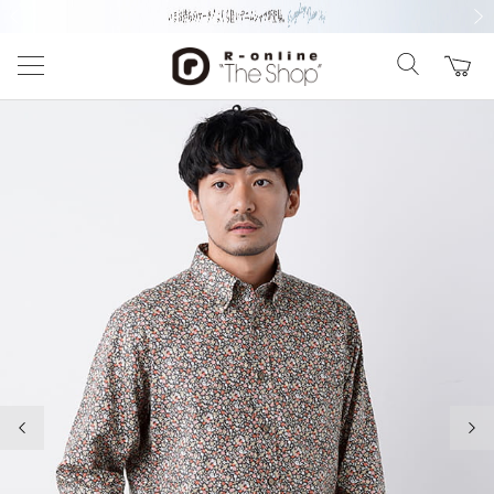
前の画像
次の
前の画像
次