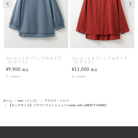
前の画像
次の
エレメントオブシンプルライフ
エレメントオブシンプルライフ
（レディス）
（レディス）
¥9,900
¥11,000
税込
税込
2
colors
2
colors
ホーム
men（メンズ）
ブラウス・シャツ
【キングサイズ】フラワープリントシャツ/made with LIBERTY FABRIC