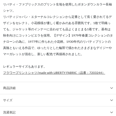
リバティ・ファブリックスのプリント生地を使用したボタンダウンカラー長袖
シャツ。
リバティジャパン・エターナルコレクションから定番として長く愛されてるデ
ザインをセレクト。小花模様が優しく暖かみのある雰囲気です。1枚で羽織っ
ても、ジャケット等のインナーに合わせても品よくまとまる1着です。基布は
秋冬向けにコットンビエラを採用。【デザイン】1979年春夏コレクションのタ
ナローンの為に、1977年に作られた小花柄。1930年代のリバティプリントの
真髄ともいえる作品で、ゆったりとした輪郭で描かれたさまざまなデイジーや
マーガレットが混在し、新しい配色で再描画されました。
レギュラーサイズもあります。
フラワープリントシャツ/made with LIBERTY FABRIC（品番：7203244）
商品詳細
サイズ
洗濯表記