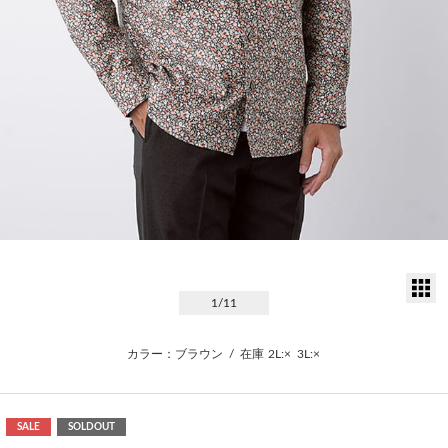
サ
1
/11
カラー：ブラウン
/
在庫
2L:×
3L:×
SALE
SOLDOUT