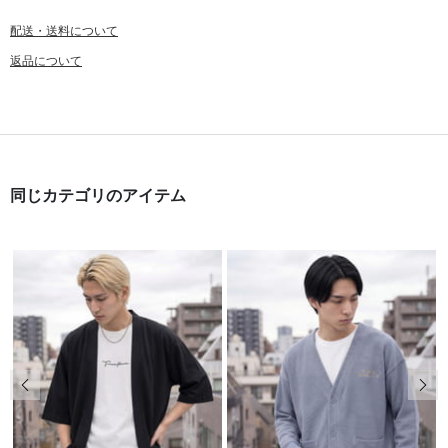
配送・送料について
返品について
同じカテゴリのアイテム
前の画像
次の