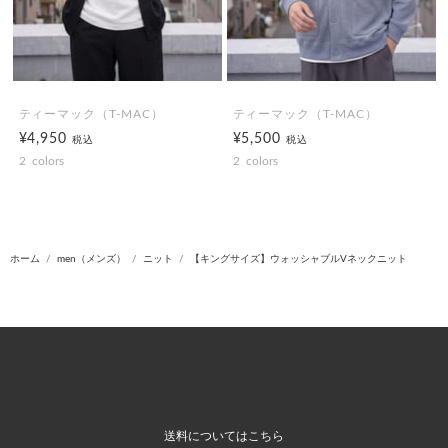
ティーマック（T-MAC）
ティーマック（T-MAC）
¥4,950
¥5,500
税込
税込
2
colors
2
colors
ホーム
men（メンズ）
ニット
【キングサイズ】ウォッシャブルVネックニット
送料についてはこちら