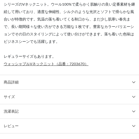
シリーズのVネックニット。ウール100%で柔らかく肌触りの良い定番素材を継
続して用いており、適度な伸縮性、シルクのような光沢とソフトで滑らかな風
合いが特徴的です。気温の落ち着いてくる秋口から、まだ少し肌寒い春先ま
で、長い期間様々な使い方ができる万能な１枚です。豊富なカラーバリエーシ
ョンでその日のスタイリングによって使い分けができます。落ち着いた色味は
ビジネスシーンでも活躍します。
レギュラーサイズもあります。
ウォッシャブルVネックニット（品番：7203670）
商品詳細
サイズ
洗濯表記
レビュー