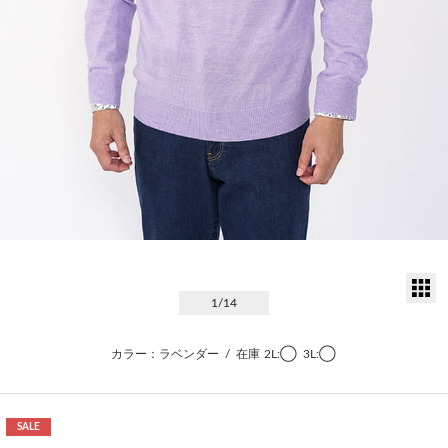
サ
1
/14
カラー：ラベンダー
/
在庫
2L:◯
3L:◯
SALE