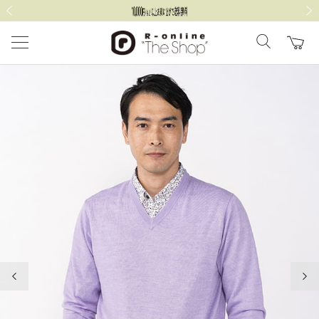
前の画像
次の
前の画像
次