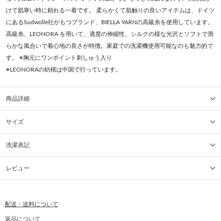
けて肌寒い時に頼れる一着です。 柔らかくて肌触りの良いアイテムは、ドイツ
にあるSudwolle社がもつブランド、BIELLA YARNの高級糸を使用しています。
高級糸、LEONORA を用いて、適度の伸縮性、シルクの様な光沢とソフトで滑
らかな風合いで着心地の良さが特徴。家庭での洗濯機使用可能なのも魅力的で
す。 ※胸元にワンポイント刺しゅう入り
※LEONORAの紡積は中国で行っています。
商品詳細
サイズ
洗濯表記
レビュー
配送・送料について
返品について