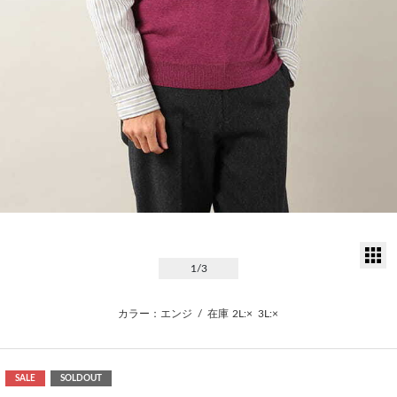
サ
1
/3
カラー：エンジ
/
在庫
2L:×
3L:×
SALE
SOLDOUT