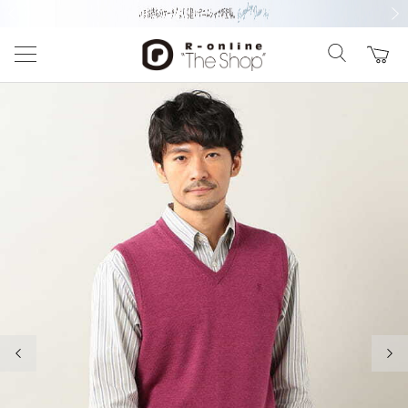
前の画像
次の
前の画像
次