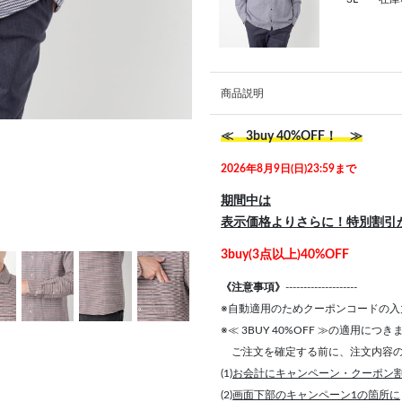
商品説明
≪ 3buy 40%OFF！ ≫
2026年8月9日(日)23:59まで
期間中は
表示価格よりさらに！特別割引
3buy(3点以上)40%OFF
《注意事項》
--------------------
※自動適用のためクーポンコードの入
※≪ 3BUY 40%OFF ≫の適用につ
ご注文を確定する前に、注文内容の
(1)
お会計にキャンペーン・クーポン
(2)
画面下部のキャンペーン1の箇所に