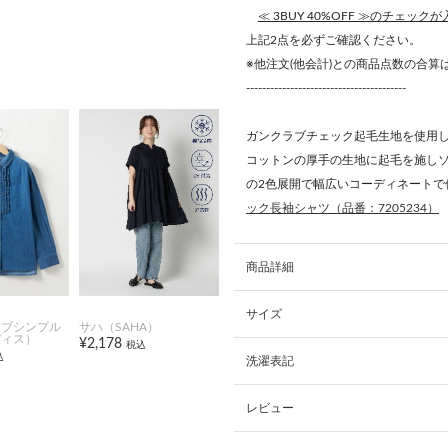
≪ 3BUY 40%OFF ≫のチェック
上記2点を必ずご確認ください。
※他注文(他会計)との商品点数の合
----------------------------------------
ガンクラブチェック起毛生地を使用
コットンの厚手の生地に起毛を施しソ
の2色展開で幅広いコーディネートで
ック長袖シャツ（品番：7205234）
商品詳細
サイズ
オブシンプル
サハ（SAHA）
ディス）
¥2,178
税込
込
洗濯表記
レビュー