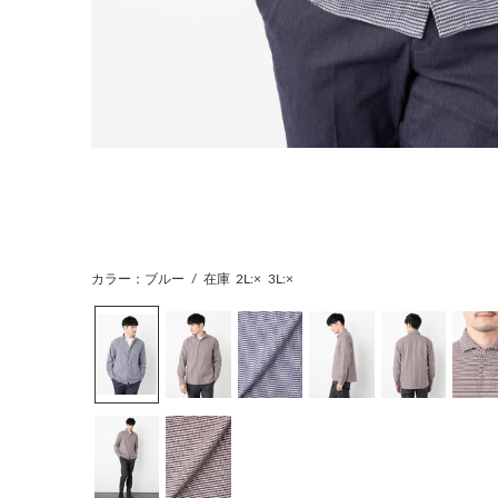
カラー：ブルー
/
在庫
2L:×
3L:×