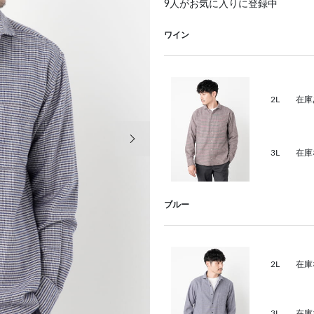
9
人がお気に入りに登録中
ワイン
2L
在庫
次の画像
3L
在庫
ブルー
2L
在庫
3L
在庫