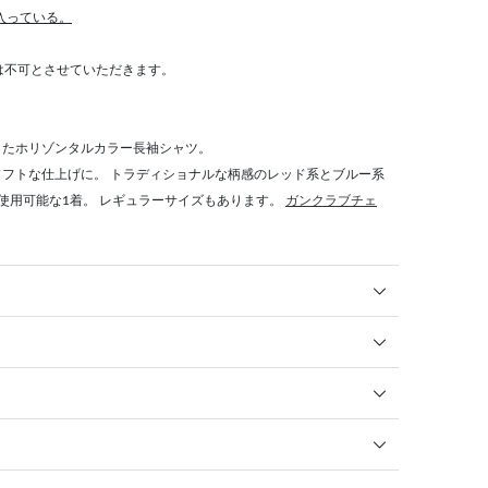
が入っている。
算は不可とさせていただきます。
したホリゾンタルカラー長袖シャツ。
フトな仕上げに。 トラディショナルな柄感のレッド系とブルー系
使用可能な1着。 レギュラーサイズもあります。
ガンクラブチェ