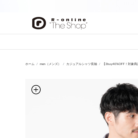
前の画像
ホーム
men（メンズ）
カジュアルシャツ長袖
【3buy40%OFF！