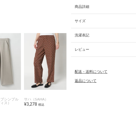
商品詳細
サイズ
洗濯表記
レビュー
配送・送料について
返品について
オブシンプル
サハ（SAHA）
ディス）
¥3,278
税込