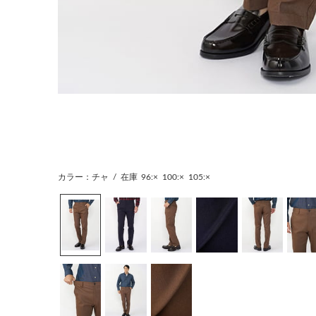
カラー：チャ
/
在庫
96:×
100:×
105:×