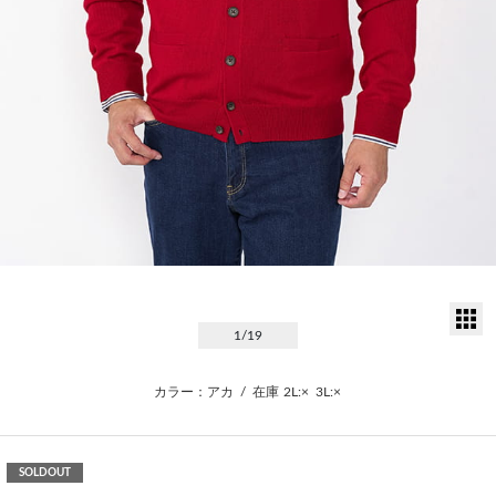
サ
1
/19
カラー：アカ
/
在庫
2L:×
3L:×
SOLDOUT