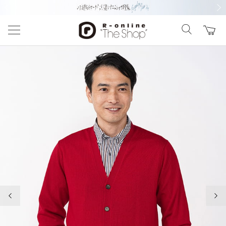
前の画像
次の
前の画像
次