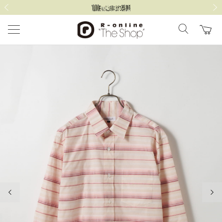
前の画像
次の
前の画像
次