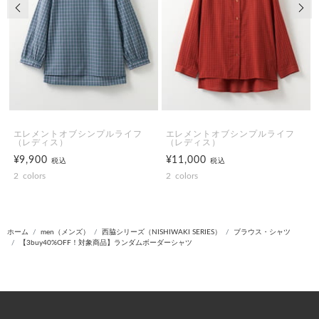
前の画像
次の
エレメントオブシンプルライフ
エレメントオブシンプルライフ
（レディス）
（レディス）
¥9,900
¥11,000
税込
税込
2
colors
2
colors
ホーム
men（メンズ）
西脇シリーズ（NISHIWAKI SERIES）
ブラウス・シャツ
【3buy40%OFF！対象商品】ランダムボーダーシャツ