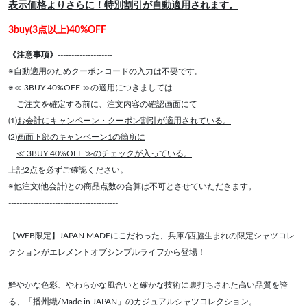
表示価格よりさらに！特別割引が自動適用されます。
3buy(3点以上)40%OFF
《注意事項》
--------------------
※自動適用のためクーポンコードの入力は不要です。
※≪ 3BUY 40%OFF ≫の適用につきましては
ご注文を確定する前に、注文内容の確認画面にて
(1)
お会計にキャンペーン・クーポン割引が適用されている。
(2)
画面下部のキャンペーン1の箇所に
≪ 3BUY 40%OFF ≫のチェックが入っている。
上記2点を必ずご確認ください。
※他注文(他会計)との商品点数の合算は不可とさせていただきます。
----------------------------------------
【WEB限定】JAPAN MADEにこだわった、兵庫/西脇生まれの限定シャツコレ
クションがエレメントオブシンプルライフから登場！
鮮やかな色彩、やわらかな風合いと確かな技術に裏打ちされた高い品質を誇
る、「播州織/Made in JAPAN」のカジュアルシャツコレクション。