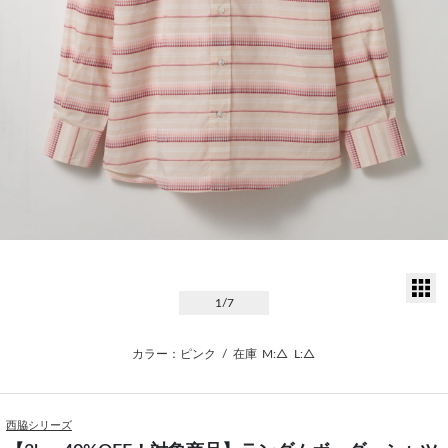
サ
1
/7
カラー：ピンク
/
在庫
M:△
L:△
西脇シリーズ