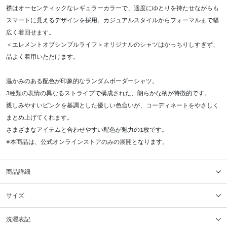
襟はオーセンティックなレギュラーカラーで、適度にゆとりを持たせながらも
スマートに見えるデザインを採用。カジュアルスタイルからフォーマルまで幅
広く着回せます。
＜エレメントオブシンプルライフ＞オリジナルのシャツはかっちりしすぎず、
品よく着用いただけます。
温かみのある配色が印象的なランダムボーダーシャツ。
3種類の表情の異なるストライプで構成された、朗らかな柄が特徴的です。
親しみやすいピンクを基調とした優しい色合いが、コーディネートをやさしく
まとめ上げてくれます。
さまざまなアイテムと合わせやすい配色が魅力の1枚です。
※本商品は、公式オンラインストアのみの展開となります。
商品詳細
サイズ
洗濯表記