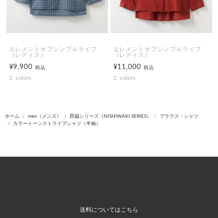
エレメントオブシンプルライフ
エレメントオブシンプルライフ
（レディス）
（レディス）
¥9,900
¥11,000
税込
税込
2
colors
2
colors
ホーム
men（メンズ）
西脇シリーズ（NISHIWAKI SERIES）
ブラウス・シャツ
カラートーンストライプシャツ（半袖）
送料についてはこちら