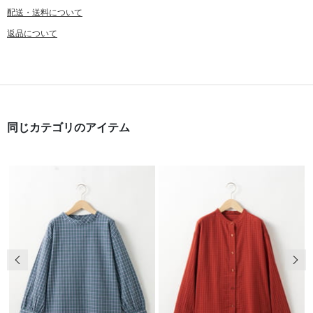
配送・送料について
返品について
同じカテゴリのアイテム
前の画像
次の