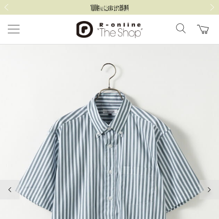
前の画像
次の
前の画像
次