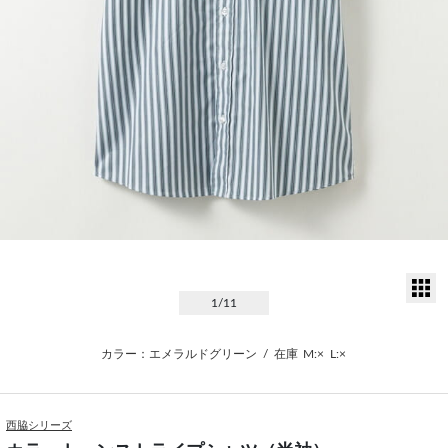
サ
1
/11
カラー：エメラルドグリーン
/
在庫
M:×
L:×
西脇シリーズ