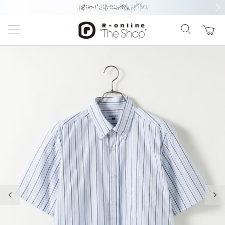
前の画像
次の
前の画像
次