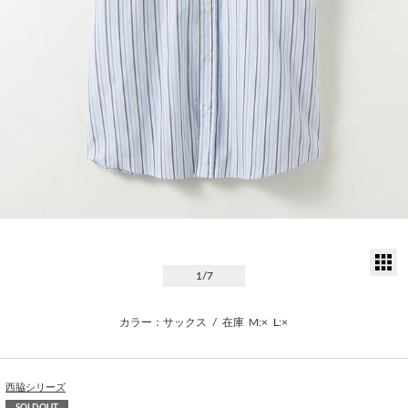
サ
1
/7
カラー：サックス
/
在庫
M:×
L:×
西脇シリーズ