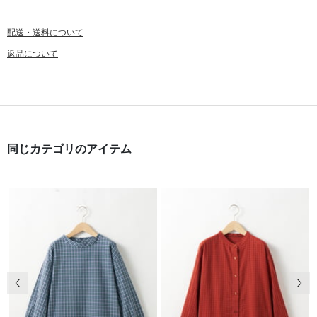
配送・送料について
返品について
同じカテゴリのアイテム
前の画像
次の