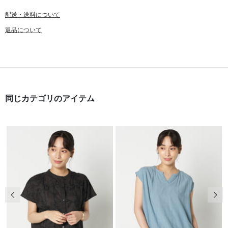
配送・送料について
返品について
同じカテゴリのアイテム
前の画像
次の