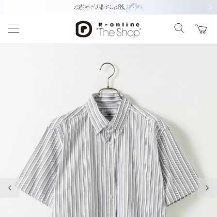
前の画像
次の
前の画像
次