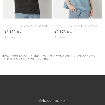
バイザルーム（BY THE LOOM）
バイザルーム（BY THE LOOM）
¥2,178
¥2,178
税込
税込
2
colors
3
colors
ホーム
men（メンズ）
西脇シリーズ（NISHIWAKI SERIES）
ブラウス・シャツ
ダブルトラックストライプシャツ（半袖）
送料についてはこちら