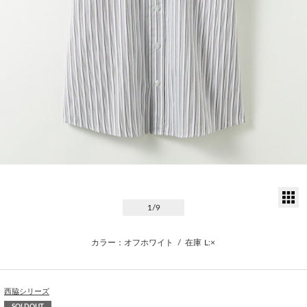
サ
1
/9
カラー：オフホワイト
/
在庫
L:×
西脇シリーズ