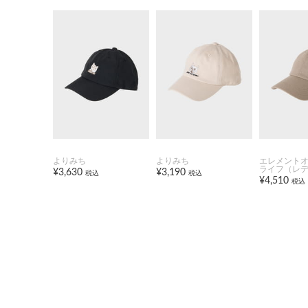
よりみち
よりみち
エレメント
ライフ（レ
¥3,630
¥3,190
税込
税込
¥4,510
税込