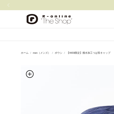
前の画像
ホーム
men（メンズ）
ボウシ
【WEB限定】撥水加工つば長キャップ