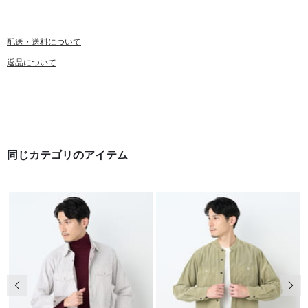
配送・送料について
返品について
同じカテゴリのアイテム
前の画像
次の