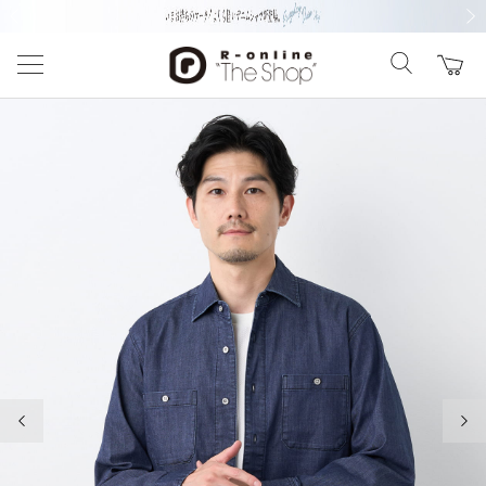
前の画像
次の
前の画像
次