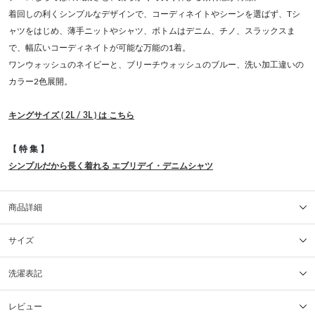
着回しの利くシンプルなデザインで、コーディネイトやシーンを選ばず、Tシ
ャツをはじめ、薄手ニットやシャツ、ボトムはデニム、チノ、スラックスま
で、幅広いコーディネイトが可能な万能の1着。
ワンウォッシュのネイビーと、ブリーチウォッシュのブルー、洗い加工違いの
カラー2色展開。
キングサイズ ( 2L / 3L ) は こちら
【 特 集 】
シンプルだから長く着れる エブリデイ・デニムシャツ
商品詳細
サイズ
洗濯表記
レビュー