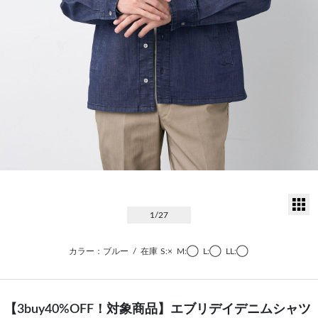
サ
1
/27
カラー：ブルー
/
在庫
S:×
M:◯
L:◯
LL:◯
【3buy40%OFF！対象商品】エブリデイデニムシャツ