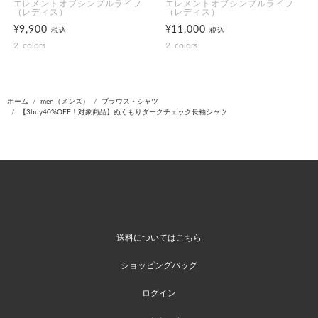
エレメントオブシンプルライフ
エレメントオブシンプルライフ
（レディス）
（レディス）
¥9,900
¥11,000
税込
税込
2
colors
2
colors
ホーム
men（メンズ）
ブラウス・シャツ
【3buy40%OFF！対象商品】ぬくもりダークチェック長袖シャツ
送料についてはこちら
ショッピングバッグ
ログイン