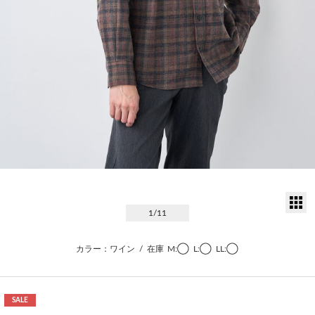
サ
1
/11
カラー：ワイン
/
在庫
M:◯
L:◯
LL:◯
SALE