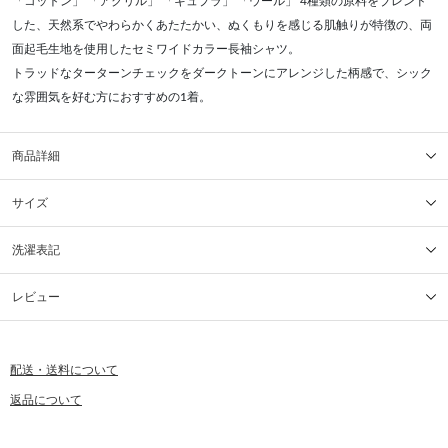
「コットン」 「アクリル」 「キュプラ」 「ウール」 4種類の原料をブレンド
した、天然系でやわらかくあたたかい、ぬくもりを感じる肌触りが特徴の、両
面起毛生地を使用したセミワイドカラー長袖シャツ。
トラッドなターターンチェックをダークトーンにアレンジした柄感で、シック
な雰囲気を好む方におすすめの1着。
商品詳細
サイズ
洗濯表記
レビュー
配送・送料について
返品について