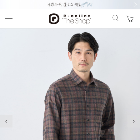
前の画像
次の
前の画像
次