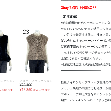
3buy(3点以上)40%OFF
《注意事項》
--------------------
※自動適用のためクーポンコードの入
※≪ 3BUY 40%OFF ≫の適用につ
ご注文を確定する前に、注文内容の
(1)
お会計にキャンペーン・クーポン
(2)
画面下部のキャンペーン1の箇所に
≪ 3BUY 40%OFF ≫のチェック
上記2点を必ずご確認ください。
※他注文(他会計)との商品点数の合
----------------------------------------
コレクション
ミスエディコレクション
軽量ナイロンリップストップ生地の
¥23,100
メッシュ裏地の内側には起毛加工が
¥13,860
込
40% OFF
税込
40% OFF
プポケットに加え大きな内ポケットが
期にTシャツやシャツの上にサッと羽