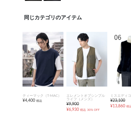
同じカテゴリのアイテム
ティーマック（T-MAC）
エレメントオブシンプル
ミスエディ
ライフ（メンズ）
¥4,400
¥23,100
税込
¥9,900
¥13,860
税
¥6,930
税込
30% OFF