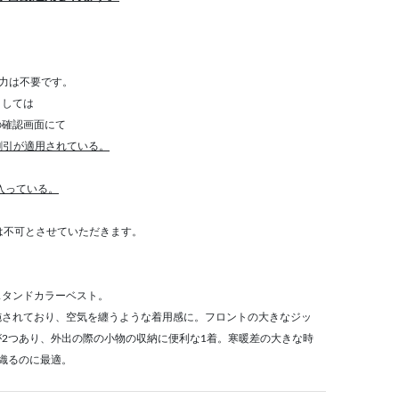
力は不要です。
きましては
確認画面にて
割引が適用されている。
が入っている。
算は不可とさせていただきます。
スタンドカラーベスト。
施されており、空気を纏うような着用感に。フロントの大きなジッ
2つあり、外出の際の小物の収納に便利な1着。寒暖差の大きな時
織るのに最適。