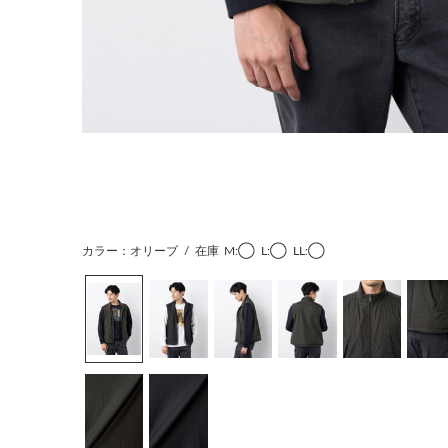
カラー：オリーブ
/
在庫
M:◯
L:◯
LL:◯