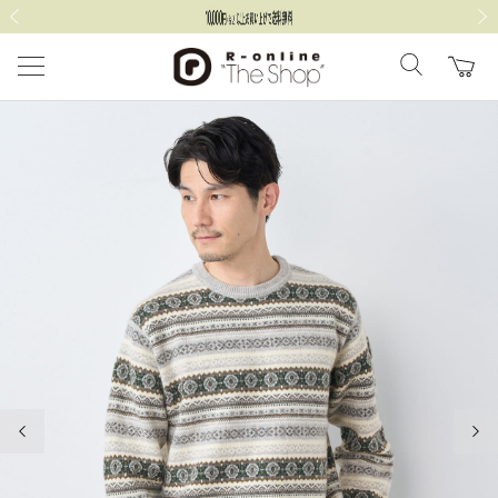
前の画像
次の
前の画像
次