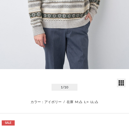
サ
1
/10
カラー：アイボリー
/
在庫
M:△
L:×
LL:△
SALE