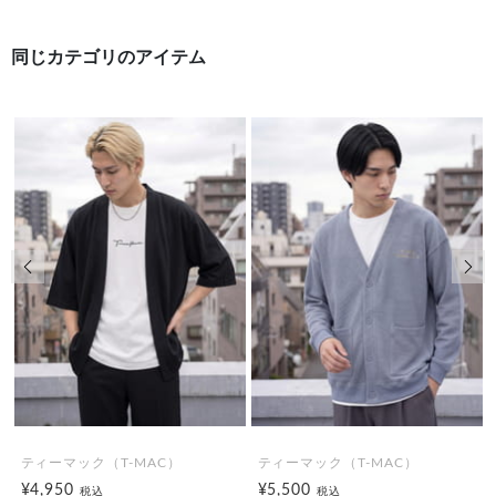
同じカテゴリのアイテム
前の画像
次の
ティーマック（T-MAC）
ティーマック（T-MAC）
¥4,950
¥5,500
税込
税込