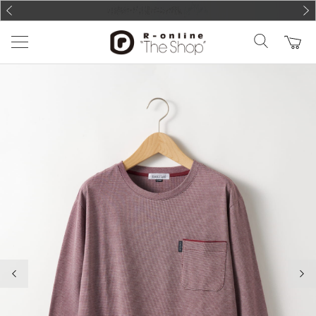
前の画像
次の
前の画像
次