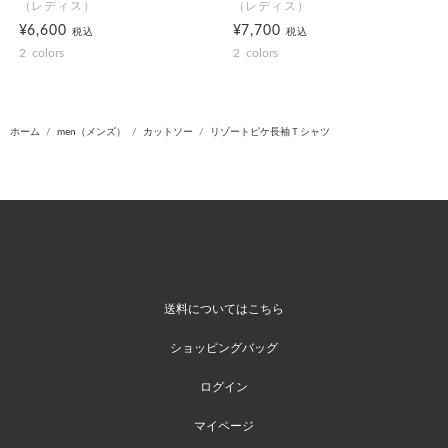
（レディス）
（レディス）
¥6,600
¥7,700
税込
税込
2
colors
2
colors
ホーム
men（メンズ）
カットソー
リゾートピケ長袖Ｔシャツ
送料についてはこちら
ショッピングバッグ
ログイン
マイページ