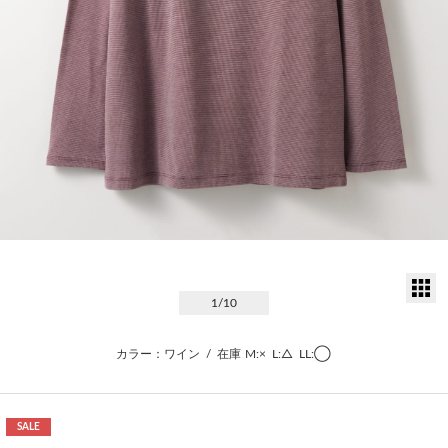
サ
1
/10
カラー：ワイン
/
在庫
M:×
L:△
LL:◯
SALE