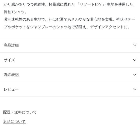
かり感がありつつ伸縮性、軽量感に優れた 「リゾートピケ」 生地を使用した
長袖Tシャツ。
吸汗速乾性のある生地で、汗ばむ夏でもさわやかな着心地を実現。衿伏せテー
プやポケットをシャンブレーのシャツ地で切替え、デザインアクセントに。
商品詳細
サイズ
洗濯表記
レビュー
配送・送料について
返品について