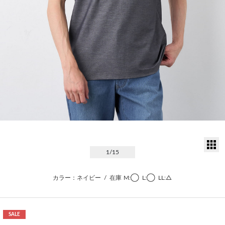
サ
1
/15
カラー：ネイビー
/
在庫
M:◯
L:◯
LL:△
SALE