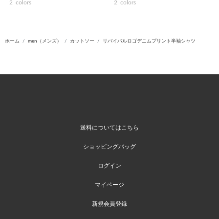
2
colors
2
colors
ホーム
men（メンズ）
カットソー
リバイバルロゴデニムプリント半袖シャツ
送料についてはこちら
ショッピングバッグ
ログイン
マイページ
新規会員登録