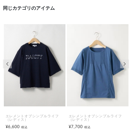
同じカテゴリのアイテム
前の画像
次の
エレメントオブシンプルライフ
エレメントオブシンプルライフ
（レディス）
（レディス）
¥6,600
¥7,700
税込
税込