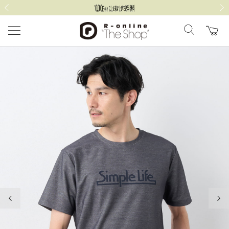
前の画像
次の
前の画像
次