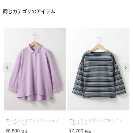
同じカテゴリのアイテム
前の画像
次の
エレメントオブシンプルライフ
エレメントオブシンプルライフ
（レディス）
（レディス）
¥8,800
¥7,700
税込
税込