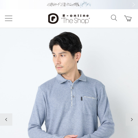
前の画像
次の
前の画像
次