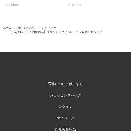
2
colors
2
colors
ホーム
men（メンズ）
カットソー
【3buy40%OFF！対象商品】プリントアクリルレーヨン長袖ポロシャツ
送料についてはこちら
ショッピングバッグ
ログイン
マイページ
新規会員登録