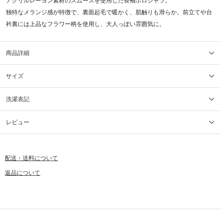
アクリルレーヨン素材のスムースを使用した長袖ポロシャツ。
独特なメランジ感が特徴で、裏面起毛で暖かく、肌触りも滑らか。前立てや台
衿裏には上品なフラワー柄を使用し、大人っぽい雰囲気に。
商品詳細
サイズ
洗濯表記
レビュー
配送・送料について
返品について