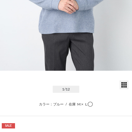
サ
1
/12
カラー：ブルー
/
在庫
M:×
L:◯
SALE