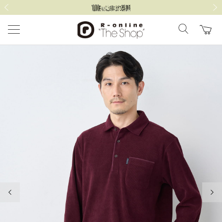
前の画像
次の
前の画像
次