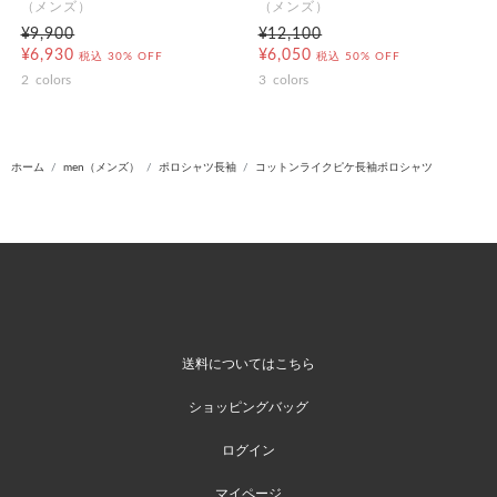
（メンズ）
（メンズ）
¥9,900
¥12,100
¥6,930
¥6,050
税込
30% OFF
税込
50% OFF
2
colors
3
colors
ホーム
men（メンズ）
ポロシャツ長袖
コットンライクピケ長袖ポロシャツ
送料についてはこちら
ショッピングバッグ
ログイン
マイページ