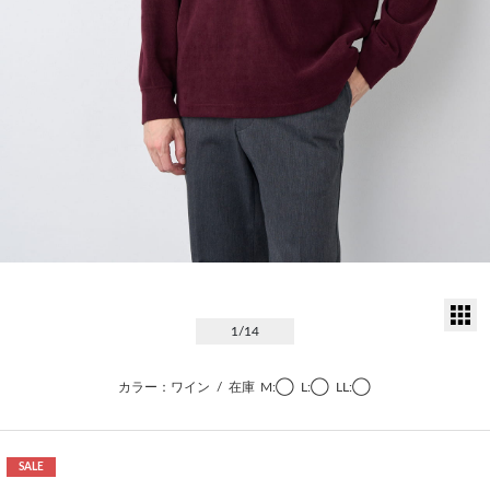
サ
1
/14
カラー：ワイン
/
在庫
M:◯
L:◯
LL:◯
SALE