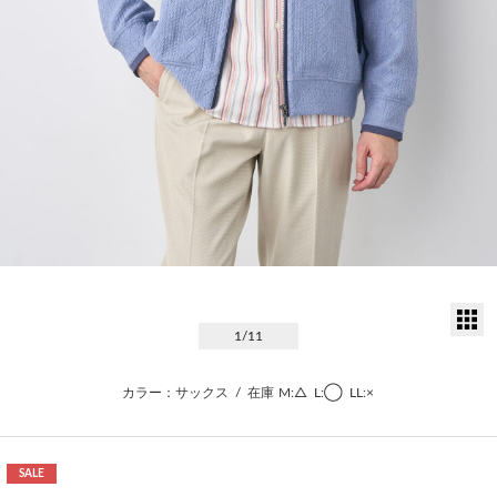
サ
1
/11
カラー：サックス
/
在庫
M:△
L:◯
LL:×
SALE