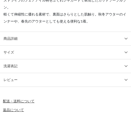
ストライプのフェアアイル柄をふくれジャガードで表現したカットソーブルゾ
ン。
軽くて伸縮性に優れる素材で、裏面はさらりとした肌触り。秋冬アウターのイ
ンナーや、春先のアウターとしても使える便利な1着。
商品詳細
サイズ
洗濯表記
レビュー
配送・送料について
返品について