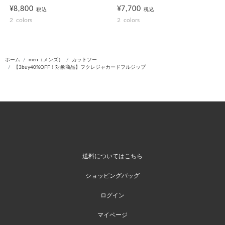
¥8,800
¥7,700
税込
税込
2
colors
2
colors
ホーム
men（メンズ）
カットソー
【3buy40%OFF！対象商品】フクレジャカードフルジップ
送料についてはこちら
ショッピングバッグ
ログイン
マイページ