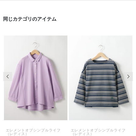
同じカテゴリのアイテム
前の画像
次の
エレメントオブシンプルライフ
エレメントオブシンプルライフ
（レディス）
（レディス）