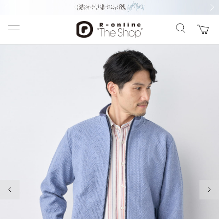
前の画像
次の
前の画像
次