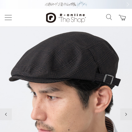
前の画像
次の
前の画像
次