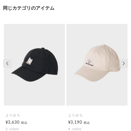
同じカテゴリのアイテム
前の画像
次の
よりみち
よりみち
¥3,630
¥3,190
税込
税込
2
colors
4
colors