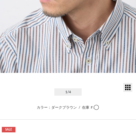
サ
1
/4
カラー：ダークブラウン
/
在庫
F:◯
SALE