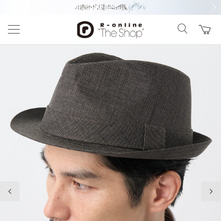
前の画像
次の
前の画像
次