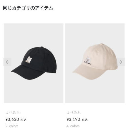
同じカテゴリのアイテム
前の画像
次の
よりみち
よりみち
¥3,630
¥3,190
税込
税込
2
colors
4
colors