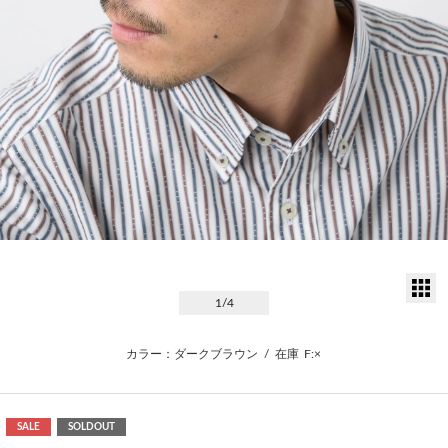
サ
1
/4
カラー：ダークブラウン
/
在庫
F:×
SALE
SOLDOUT