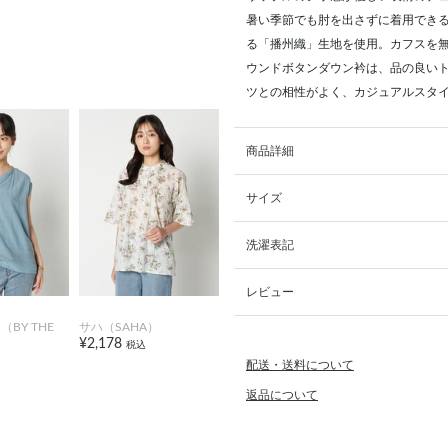
暑い季節でも肘を出さずに着用でき
る「播州織」生地を使用。カフスを
ウンドボタンダウン衿は、品の良い
ツとの相性がよく、カジュアルスタイ
商品詳細
サイズ
洗濯表記
レビュー
BY THE
サハ（SAHA）
¥2,178
税込
配送・送料について
返品について