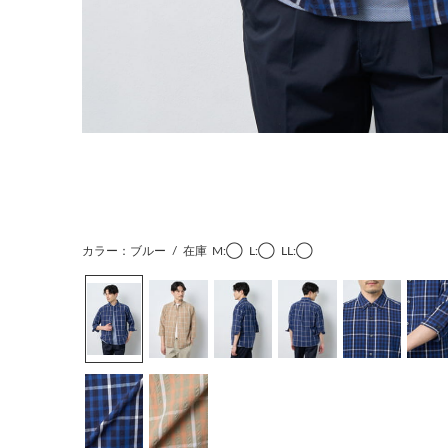
カラー：ブルー
/
在庫
M:◯
L:◯
LL:◯