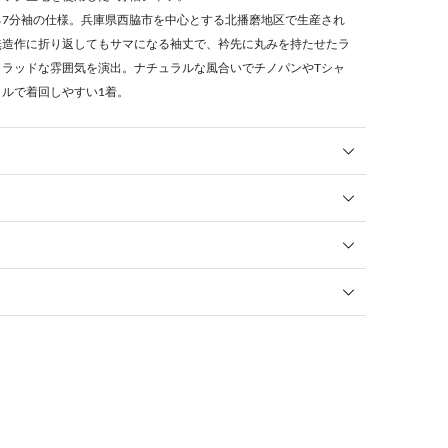
る7分袖の仕様。兵庫県西脇市を中心とする北播磨地区で生産され
無造作に折り返してもサマになる袖丈で、衿先に丸みを持たせたラ
トラッドな雰囲気を演出。ナチュラルな風合いでチノパンやTシャ
ルで着回しやすい1着。