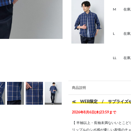
M
在庫
L
在庫
LL
在庫
商品説明
≪ WEB限定 / サプライ
2026年8月6日(木)23:59まで
【 半袖以上・長袖未満ないいとこどり
リップルのシボ感が優しい表情のチェ