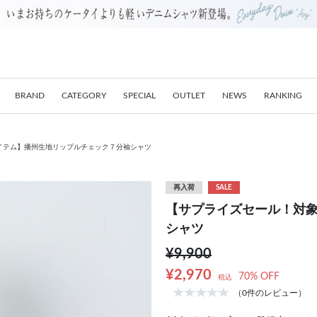
BRAND
CATEGORY
SPECIAL
OUTLET
NEWS
RANKING
イテム】播州生地リップルチェック７分袖シャツ
再入荷
SALE
【サプライズセール！対
シャツ
¥9,900
¥2,970
70% OFF
税込
（0件のレビュー）