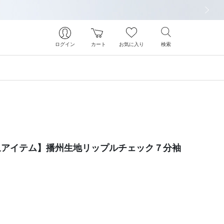
次の画像
ログイン
カート
お気に入り
検索
象アイテム】播州生地リップルチェック７分袖