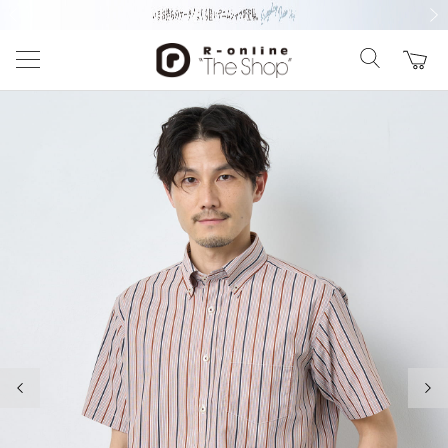
前の画像
次の
前の画像
次