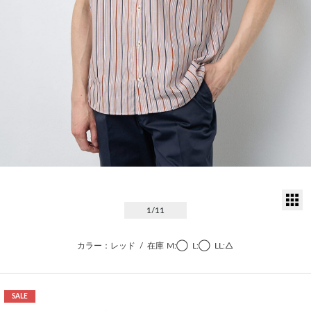
サ
1
/11
カラー：レッド
/
在庫
M:◯
L:◯
LL:△
SALE