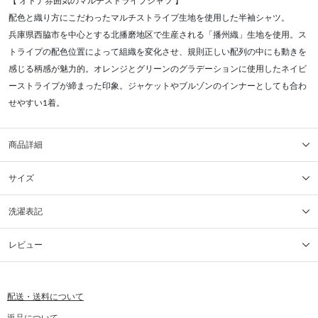
【 オトナ雰囲気のマルチストライプシャツ 】
配色と織り方にこだわったマルチストライプ生地を使用した半袖シャツ。
兵庫県西脇市を中心とする北播磨地区で生産される「播州織」生地を使用。ス
トライプの配色位置によって組織を変化させ、規則正しい配列の中にも動きを
感じる柄感が魅力的。オレンジとグリーンのグラデーションに使用したネイビ
ーストライプが締まった印象。ジャケットやブルゾンのインナーとしても合わ
せやすい1着。
商品詳細
サイズ
洗濯表記
レビュー
配送・送料について