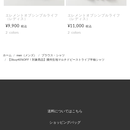
エレメントオブシンプルライフ
エレメントオブシンプルライフ
（レディス）
（レディス）
¥9,900
¥11,000
税込
税込
2
colors
2
colors
ホーム
men（メンズ）
ブラウス・シャツ
【3buy40%OFF！対象商品】播州生地マルチドビーストライプ半袖シャツ
送料についてはこちら
ショッピングバッグ