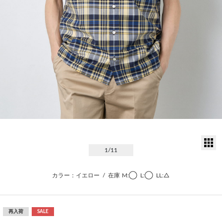
サ
1
/11
カラー：イエロー
/
在庫
M:◯
L:◯
LL:△
再入荷
SALE