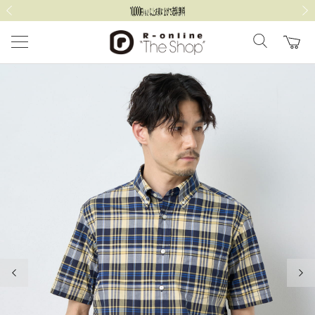
前の画像
次の
前の画像
次