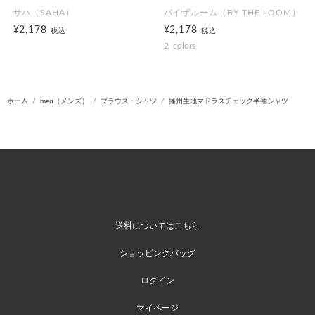
サハ（SAHA）
バイザルーム（BY THE LOOM）
¥2,178
¥2,178
税込
税込
2
colors
ホーム
men（メンズ）
ブラウス・シャツ
播州生地マドラスチェック半袖シャツ
送料についてはこちら
ショッピングバッグ
ログイン
マイページ