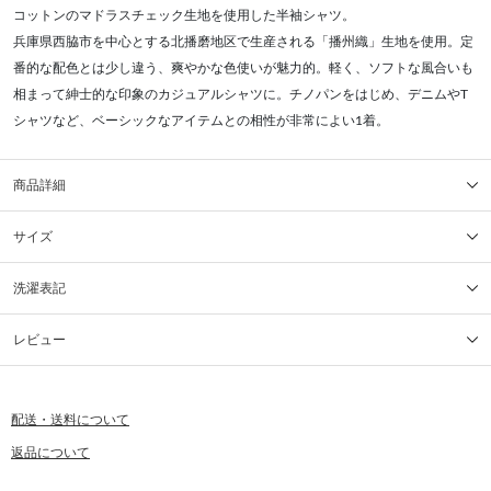
コットンのマドラスチェック生地を使用した半袖シャツ。
兵庫県西脇市を中心とする北播磨地区で生産される「播州織」生地を使用。定
番的な配色とは少し違う、爽やかな色使いが魅力的。軽く、ソフトな風合いも
相まって紳士的な印象のカジュアルシャツに。チノパンをはじめ、デニムやT
シャツなど、ベーシックなアイテムとの相性が非常によい1着。
商品詳細
サイズ
洗濯表記
レビュー
配送・送料について
返品について