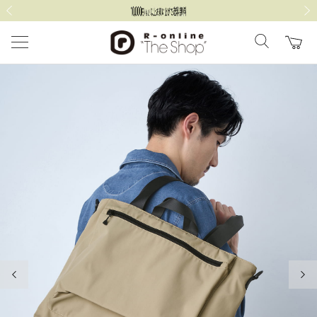
前の画像
次の
前の画像
次