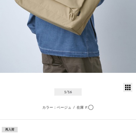
サ
1
/16
カラー：ベージュ
/
在庫
F:◯
再入荷