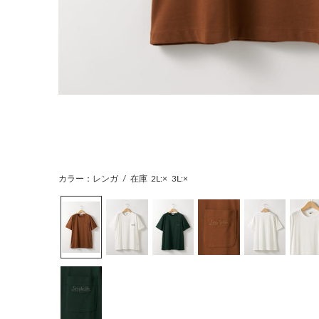
カラー：レンガ
/
在庫
2L:×
3L:×