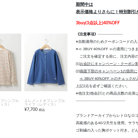
期間中は
表示価格よりさらに！特別割引
3buy(3点以上)40%OFF
《注意事項》
--------------------
※自動適用のためクーポンコードの入
※≪ 3BUY 40%OFF ≫の適用につ
ご注文を確定する前に、注文内容の
(1)
お会計にキャンペーン・クーポン
(2)
画面下部のキャンペーン1の箇所に
≪ 3BUY 40%OFF ≫のチェック
上記2点を必ずご確認ください。
※他注文(他会計)との商品点数の合
----------------------------------------
オブシンプル
エレメントオブシンプル
ディス）
ライフ（レディス）
¥7,700
税込
ブランドアーカイブからレトロなロゴ
高級感のある40/2天竺を使用。サ
ゴ刺繍の入った胸ポケット付き。ど