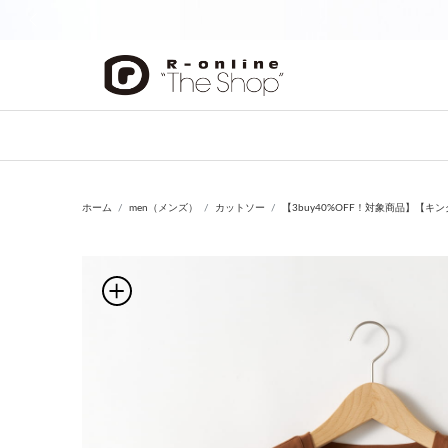
前の画像
ホーム
men（メンズ）
カットソー
【3buy40%OFF！対象商品】【