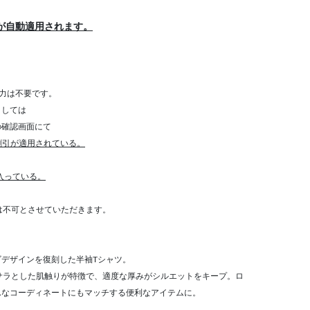
が自動適用されます。
力は不要です。
きましては
確認画面にて
割引が適用されている。
が入っている。
算は不可とさせていただきます。
デザインを復刻した半袖Tシャツ。
ラサラとした肌触りが特徴で、適度な厚みがシルエットをキープ。ロ
んなコーディネートにもマッチする便利なアイテムに。