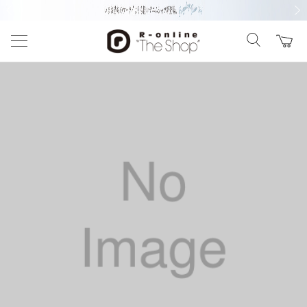
前の画像
次の