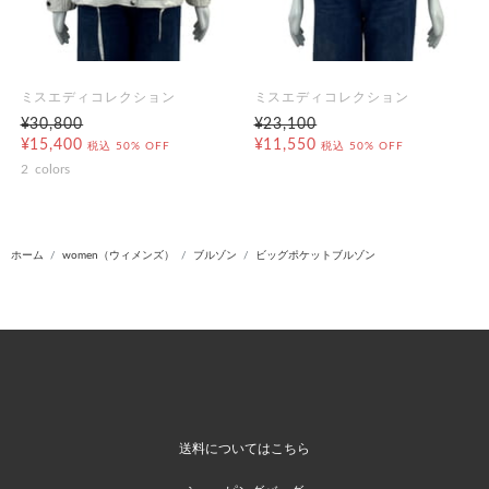
ミスエディコレクション
ミスエディコレクション
¥30,800
¥23,100
¥15,400
¥11,550
税込
50% OFF
税込
50% OFF
2
colors
ホーム
women（ウィメンズ）
ブルゾン
ビッグポケットブルゾン
送料についてはこちら