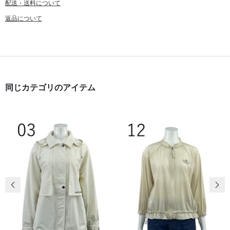
配送・送料について
返品について
同じカテゴリのアイテム
前の画像
次の