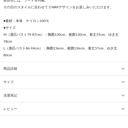
襟部分には、フードを内蔵。
その日のスタイルに合わせて２WAYデザインをお楽しみいただけます。
●素材：本体 ナイロン100％
●サイズ
M（適応バスト79-87cm）：胸囲130cm、裾囲130cm、着丈55cm、ゆき丈
78cm
L（適応バスト86-94cm）：胸囲136cm、裾囲136cm、着丈57cm、ゆき丈
80cm
商品詳細
サイズ
洗濯表記
レビュー