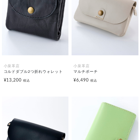
小泉革店
小泉革店
コルドダブル2つ折れウォレット
マルチポーチ
¥13,200
¥6,490
税込
税込