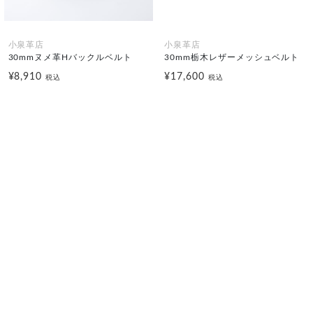
小泉革店
小泉革店
30mmヌメ革Hバックルベルト
30mm栃木レザーメッシュベルト
¥8,910
¥17,600
税込
税込