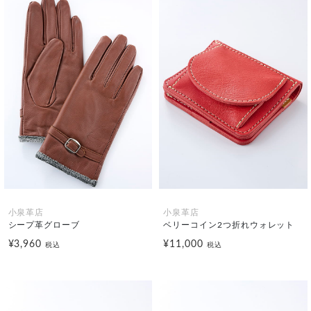
小泉革店
小泉革店
シープ革グローブ
ベリーコイン2つ折れウォレット
¥3,960
¥11,000
税込
税込