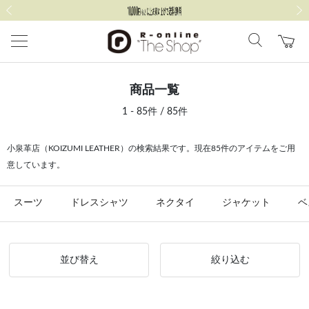
前の画像
次の
商品一覧
1 - 85件 / 85件
小泉革店（KOIZUMI LEATHER）の検索結果です。現在85件のアイテムをご用
意しています。
スーツ
ドレスシャツ
ネクタイ
ジャケット
ベ
並び替え
絞り込む