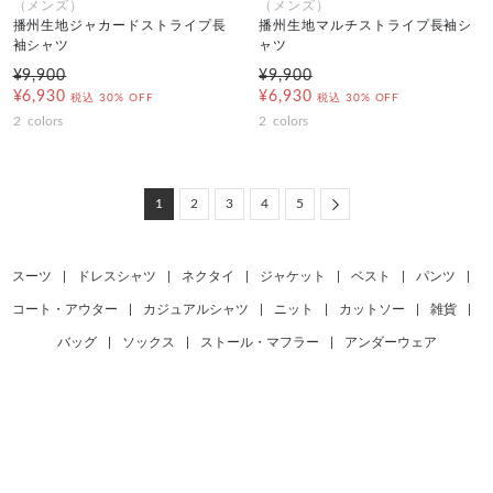
（メンズ）
（メンズ）
播州生地ジャカードストライプ長
播州生地マルチストライプ長袖シ
袖シャツ
ャツ
¥9,900
¥9,900
¥6,930
¥6,930
税込
30% OFF
税込
30% OFF
2
colors
2
colors
Next
1
2
3
4
5
スーツ
|
ドレスシャツ
|
ネクタイ
|
ジャケット
|
ベスト
|
パンツ
|
コート・アウター
|
カジュアルシャツ
|
ニット
|
カットソー
|
雑貨
|
バッグ
|
ソックス
|
ストール・マフラー
|
アンダーウェア