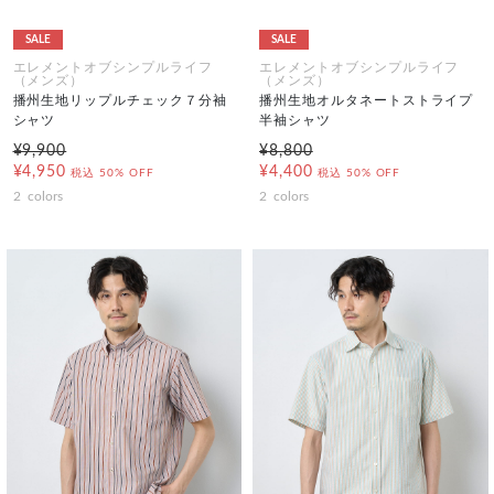
SALE
SALE
エレメントオブシンプルライフ
エレメントオブシンプルライフ
（メンズ）
（メンズ）
播州生地リップルチェック７分袖
播州生地オルタネートストライプ
シャツ
半袖シャツ
¥9,900
¥8,800
¥4,950
¥4,400
税込
50% OFF
税込
50% OFF
2
colors
2
colors