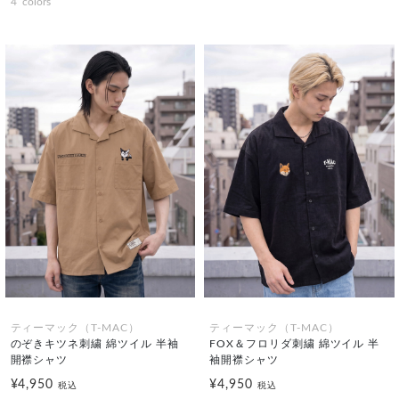
4
colors
ティーマック（T-MAC）
ティーマック（T-MAC）
のぞきキツネ刺繍 綿ツイル 半袖
FOX＆フロリダ刺繍 綿ツイル 半
開襟シャツ
袖開襟シャツ
¥4,950
¥4,950
税込
税込