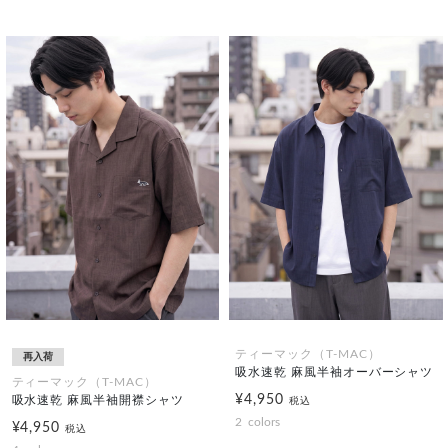
ティーマック（T-MAC）
再入荷
吸水速乾 麻風半袖オーバーシャツ
ティーマック（T-MAC）
¥4,950
吸水速乾 麻風半袖開襟シャツ
税込
2
colors
¥4,950
税込