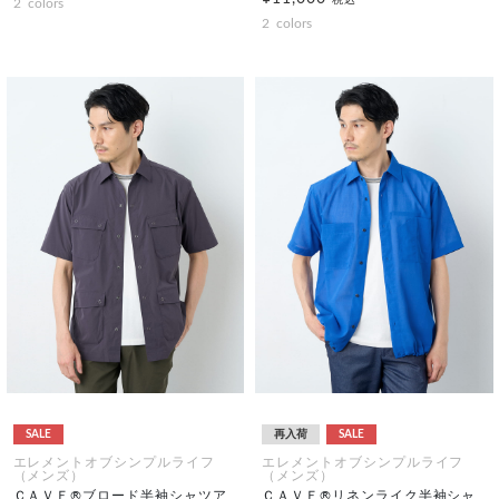
2
colors
2
colors
SALE
再入荷
SALE
エレメントオブシンプルライフ
エレメントオブシンプルライフ
（メンズ）
（メンズ）
ＣＡＶＥ®ブロード半袖シャツア
ＣＡＶＥ®リネンライク半袖シャ