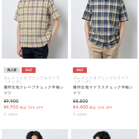
再入荷
SALE
SALE
エレメントオブシンプルライフ
エレメントオブシンプルライフ
（メンズ）
（メンズ）
播州生地クレープチェック半袖シ
播州生地マドラスチェック半袖シ
ャツ
ャツ
¥9,900
¥8,800
¥4,950
¥4,400
税込
50% OFF
税込
50% OFF
2
colors
2
colors