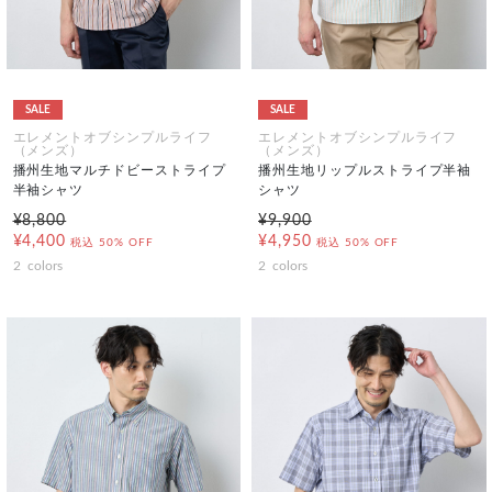
SALE
SALE
エレメントオブシンプルライフ
エレメントオブシンプルライフ
（メンズ）
（メンズ）
播州生地マルチドビーストライプ
播州生地リップルストライプ半袖
半袖シャツ
シャツ
¥8,800
¥9,900
¥4,400
¥4,950
税込
50% OFF
税込
50% OFF
2
colors
2
colors