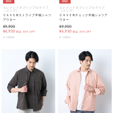
SALE
SALE
エレメントオブシンプルライフ
エレメントオブシンプルライフ
（メンズ）
（メンズ）
ＣＡＶＥ®ストライプ半袖シャツ
ＣＡＶＥ®チェック半袖シャツア
アウター
ウター
¥9,900
¥9,900
¥6,930
¥6,930
税込
30% OFF
税込
30% OFF
2
colors
2
colors