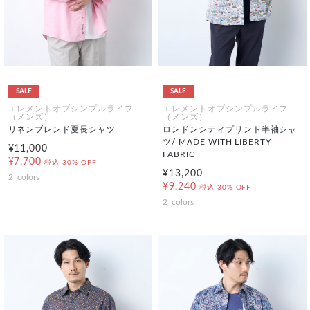
SALE
SALE
エレメントオブシンプルライフ
エレメントオブシンプルライフ
（メンズ）
（メンズ）
リネンブレンド夏長シャツ
ロンドンシティプリント半袖シャ
ツ/ MADE WITH LIBERTY
¥11,000
FABRIC
¥7,700
税込
30% OFF
¥13,200
2
colors
¥9,240
税込
30% OFF
2
colors