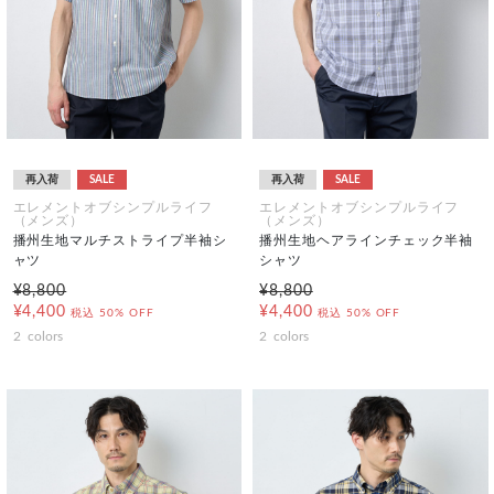
再入荷
SALE
再入荷
SALE
エレメントオブシンプルライフ
エレメントオブシンプルライフ
（メンズ）
（メンズ）
播州生地マルチストライプ半袖シ
播州生地ヘアラインチェック半袖
ャツ
シャツ
¥8,800
¥8,800
¥4,400
¥4,400
税込
50% OFF
税込
50% OFF
2
colors
2
colors