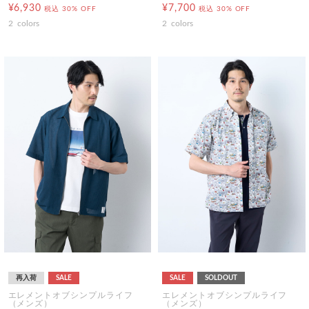
¥6,930
¥7,700
税込
30% OFF
税込
30% OFF
2
colors
2
colors
再入荷
SALE
SALE
SOLDOUT
エレメントオブシンプルライフ
エレメントオブシンプルライフ
（メンズ）
（メンズ）