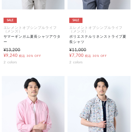
SALE
SALE
エレメントオブシンプルライフ
エレメントオブシンプルライフ
（メンズ）
（メンズ）
サマーギンガム夏長シャツアウタ
ポリエステルリネンストライプ夏
ー
長シャツ
¥13,200
¥11,000
¥9,240
¥7,700
税込
30% OFF
税込
30% OFF
2
colors
2
colors