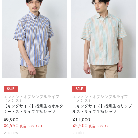
SALE
SALE
エレメントオブシンプルライフ
エレメントオブシンプルライフ
（メンズ）
（メンズ）
【キングサイズ】播州生地オルタ
【キングサイズ】播州生地リップ
ネートストライプ半袖シャツ
ルストライプ半袖シャツ
¥9,900
¥11,000
¥4,950
¥5,500
税込
50% OFF
税込
50% OFF
2
colors
2
colors