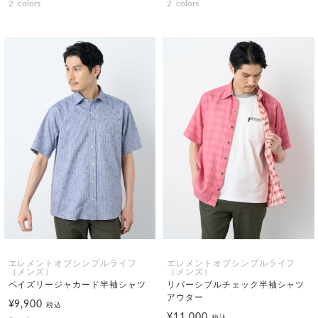
2
colors
2
colors
エレメントオブシンプルライフ
エレメントオブシンプルライフ
（メンズ）
（メンズ）
ペイズリージャカード半袖シャツ
リバーシブルチェック半袖シャツ
アウター
¥9,900
税込
¥11,000
税込