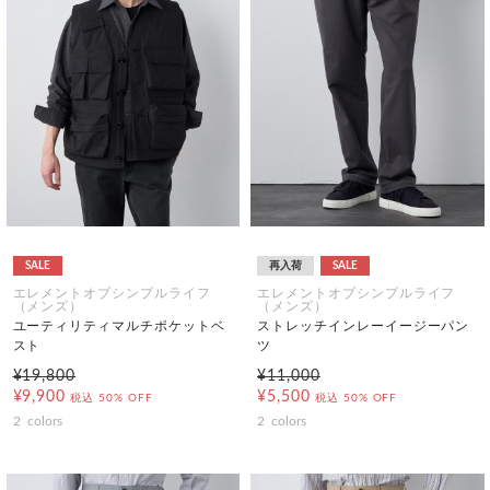
SALE
再入荷
SALE
エレメントオブシンプルライフ
エレメントオブシンプルライフ
（メンズ）
（メンズ）
ユーティリティマルチポケットベ
ストレッチインレーイージーパン
スト
ツ
¥19,800
¥11,000
¥9,900
¥5,500
税込
50% OFF
税込
50% OFF
2
colors
2
colors