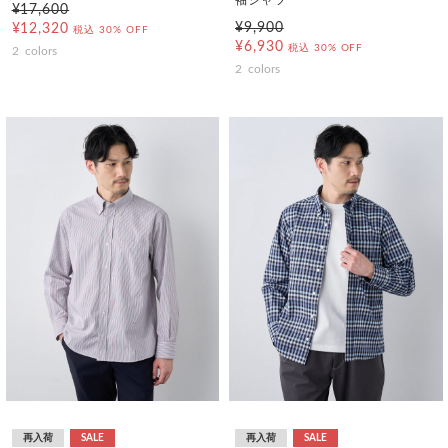
袖シャツ
¥17,600
¥9,900
¥12,320
税込
30% OFF
¥6,930
税込
30% OFF
2
colors
2
colors
再入荷
SALE
再入荷
SALE