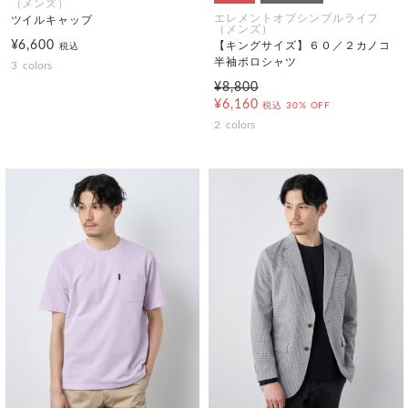
（メンズ）
エレメントオブシンプルライフ
ツイルキャップ
（メンズ）
¥6,600
【キングサイズ】６０／２カノコ
税込
半袖ポロシャツ
3
colors
¥8,800
¥6,160
税込
30% OFF
2
colors