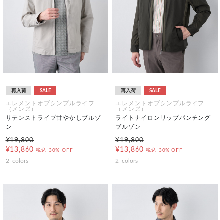
再入荷
SALE
再入荷
SALE
エレメントオブシンプルライフ
エレメントオブシンプルライフ
（メンズ）
（メンズ）
サテンストライプ甘やかしブルゾ
ライトナイロンリップパンチング
ン
ブルゾン
¥19,800
¥19,800
¥13,860
¥13,860
税込
30% OFF
税込
30% OFF
2
colors
2
colors