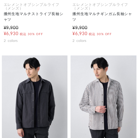
エレメントオブシンプルライフ
エレメントオブシンプルライフ
（メンズ）
（メンズ）
播州生地マルチストライプ長袖シ
播州生地マルチギンガム長袖シャ
ャツ
ツ
¥9,900
¥9,900
¥6,930
¥6,930
税込
30% OFF
税込
30% OFF
2
colors
2
colors