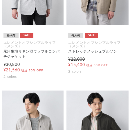
再入荷
SALE
再入荷
SALE
エレメントオブシンプルライフ
エレメントオブシンプルライフ
（メンズ）
（メンズ）
尾州生地リネン混ワッフルコンバ
ストレッチメッシュブルゾン
チジャケット
¥22,000
¥30,800
¥15,400
税込
30% OFF
¥21,560
税込
30% OFF
2
colors
2
colors