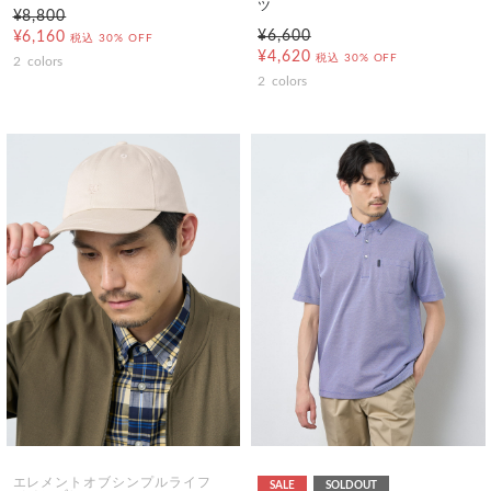
ツ
¥8,800
¥6,600
¥6,160
税込
30% OFF
¥4,620
税込
30% OFF
2
colors
2
colors
エレメントオブシンプルライフ
SALE
SOLDOUT