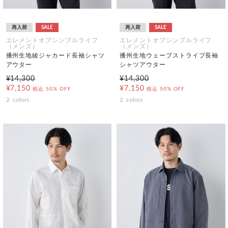
再入荷
SALE
再入荷
SALE
エレメントオブシンプルライフ
エレメントオブシンプルライフ
（メンズ）
（メンズ）
播州生地綾ジャカード長袖シャツ
播州生地ウェーブストライプ長袖
アウター
シャツアウター
¥14,300
¥14,300
¥7,150
¥7,150
税込
50% OFF
税込
50% OFF
2
colors
2
colors