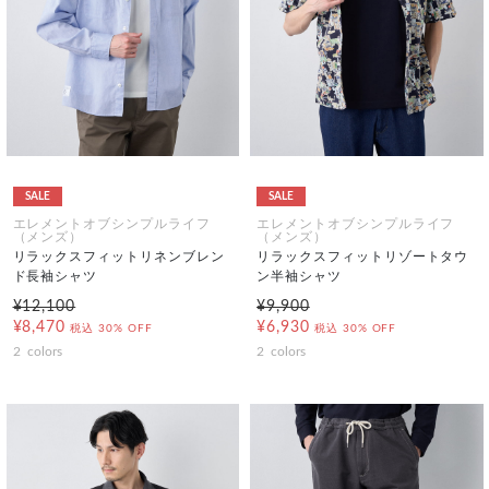
SALE
SALE
エレメントオブシンプルライフ
エレメントオブシンプルライフ
（メンズ）
（メンズ）
リラックスフィットリネンブレン
リラックスフィットリゾートタウ
ド長袖シャツ
ン半袖シャツ
¥12,100
¥9,900
¥8,470
¥6,930
税込
30% OFF
税込
30% OFF
2
colors
2
colors