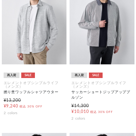
再入荷
SALE
再入荷
SALE
エレメントオブシンプルライフ
エレメントオブシンプルライフ
（メンズ）
（メンズ）
撚り杢ワッフルシャツアウター
サッカーショートジップアップブ
ルゾン
¥13,200
¥14,300
¥9,240
税込
30% OFF
¥10,010
税込
30% OFF
2
colors
2
colors