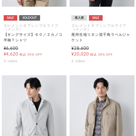
SALE
SOLDOUT
再入荷
SALE
エレメントオブシンプルライフ
エレメントオブシンプルライフ
（メンズ）
（メンズ）
【キングサイズ】６０／２カノコ
尾州生地リネン混千鳥ラペルジャ
半袖Ｔシャツ
ケット
¥6,600
¥28,600
¥4,620
¥20,020
税込
30% OFF
税込
30% OFF
3
colors
2
colors