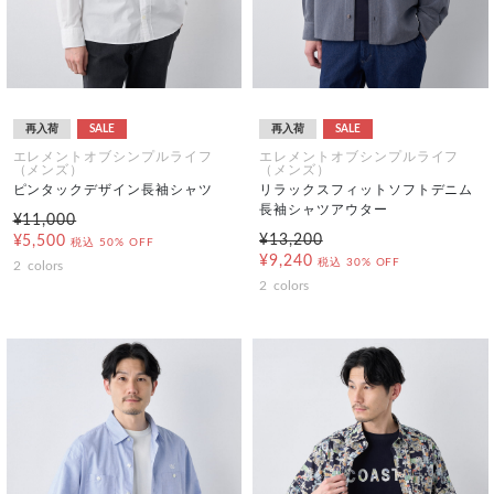
再入荷
SALE
再入荷
SALE
エレメントオブシンプルライフ
エレメントオブシンプルライフ
（メンズ）
（メンズ）
ピンタックデザイン長袖シャツ
リラックスフィットソフトデニム
長袖シャツアウター
¥11,000
¥13,200
¥5,500
税込
50% OFF
¥9,240
税込
30% OFF
2
colors
2
colors