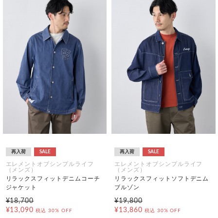
再入荷
SALE
再入荷
SALE
エレメントオブシンプルライフ
エレメントオブシンプルライフ
（メンズ）
（メンズ）
リラックスフィットデニムコーチ
リラックスフィットソフトデニム
ジャケット
ブルゾン
¥18,700
¥19,800
¥13,090
¥13,860
税込
30% OFF
税込
30% OFF