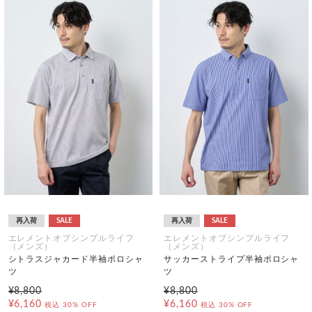
再入荷
SALE
再入荷
SALE
エレメントオブシンプルライフ
エレメントオブシンプルライフ
（メンズ）
（メンズ）
シトラスジャカード半袖ポロシャ
サッカーストライプ半袖ポロシャ
ツ
ツ
¥8,800
¥8,800
¥6,160
¥6,160
税込
30% OFF
税込
30% OFF