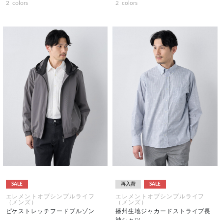
2
colors
2
colors
SALE
再入荷
SALE
エレメントオブシンプルライフ
エレメントオブシンプルライフ
（メンズ）
（メンズ）
ピケストレッチフードブルゾン
播州生地ジャカードストライプ長