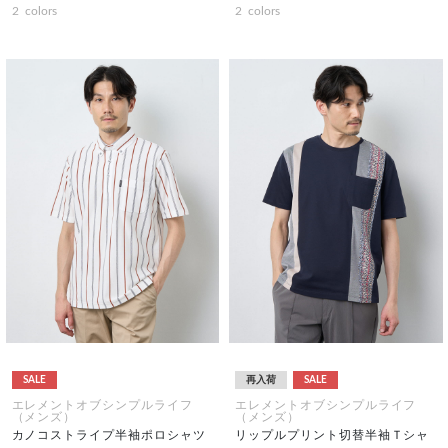
2
colors
2
colors
SALE
再入荷
SALE
エレメントオブシンプルライフ
エレメントオブシンプルライフ
（メンズ）
（メンズ）
カノコストライプ半袖ポロシャツ
リップルプリント切替半袖Ｔシャ