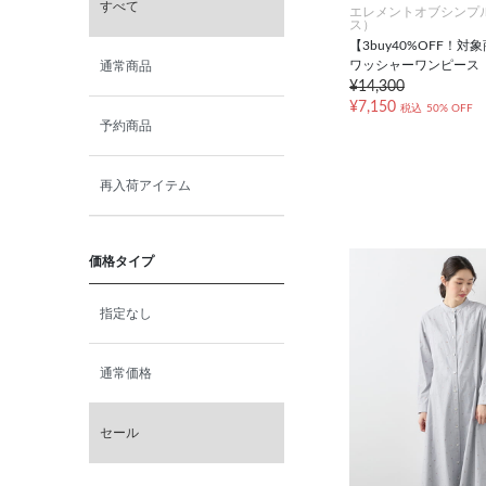
すべて
エレメントオブシンプ
ス）
【3buy40%OFF！
ワッシャーワンピース
通常商品
¥14,300
¥7,150
税込
50% OFF
予約商品
再入荷アイテム
価格タイプ
指定なし
通常価格
セール