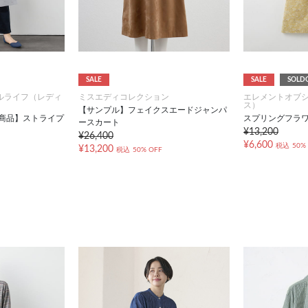
SALE
SALE
SOLD
ルライフ（レディ
ミスエディコレクション
エレメントオブ
ス）
【サンプル】フェイクスエードジャンパ
対象商品】ストライプ
スプリングフラ
ースカート
¥13,200
¥26,400
¥6,600
税込
50%
¥13,200
税込
50% OFF