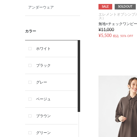
SALE
SOLDOUT
アンダーウェア
エレメントオブシンプ
ス）
無地×チェックワンピ
¥11,000
カラー
¥5,500
税込
50% OFF
ホワイト
ブラック
グレー
ベージュ
ブラウン
グリーン