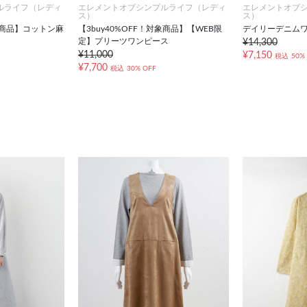
ルライフ（レディ
エレメントオブシンプルライフ（レディ
エレメントオブ
ス）
ス）
対象商品】コットン麻
【3buy40%OFF！対象商品】【WEB限
デイリーデニム
定】プリーツワンピース
¥14,300
¥11,000
¥7,150
税込
50%
¥7,700
税込
30% OFF