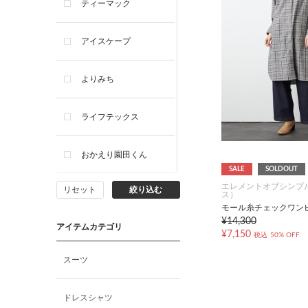
ティーマック
アイスケープ
よりみち
ライフテックス
おかえり園田くん
SALE
SOLDOUT
エレメントオブシンプ
リセット
絞り込む
ビー・エー・ジー
ス）
モール糸チェックワン
¥14,300
アイテムカテゴリ
イヴィスト
¥7,150
税込
50% OFF
スーツ
ミスエディコレクショ
ン
ドレスシャツ