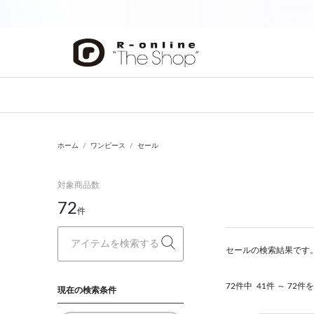
前の画像
ホーム
ワンピース
セール
対象商品数
72
件
セールの検索結果です
72件中
41件 ～ 72件
現在の検索条件