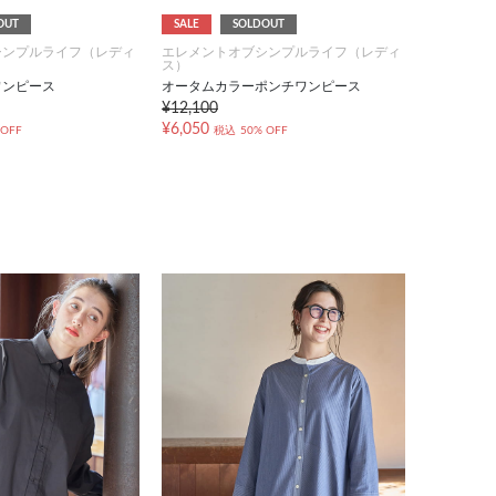
OUT
SALE
SOLDOUT
シンプルライフ（レディ
エレメントオブシンプルライフ（レディ
ス）
ワンピース
オータムカラーポンチワンピース
¥12,100
¥6,050
 OFF
税込
50% OFF