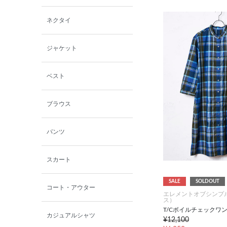
西脇シリーズ
ネクタイ
小泉革店
ジャケット
シャミー
ベスト
パーソンズジーンズ
ブラウス
ファインデーション
パンツ
ローズペッシュ / パル
モンド
スカート
SALE
SOLDOUT
コート・アウター
エレメントオブシンプ
ス）
T/Cボイルチェックワ
カジュアルシャツ
¥12,100