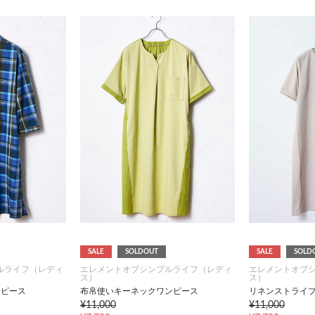
SALE
SOLDOUT
SALE
SOLD
ルライフ（レディ
エレメントオブシンプルライフ（レディ
エレメントオブ
ス）
ス）
ンピース
布帛使いキーネックワンピース
リネンストライ
¥11,000
¥11,000