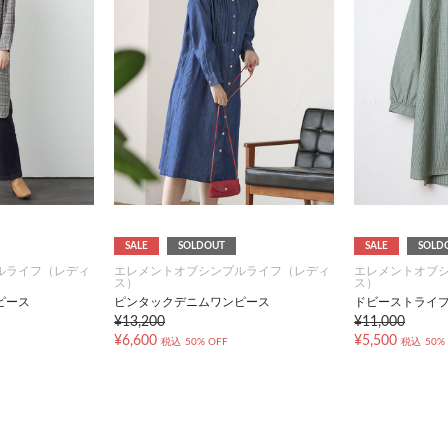
SALE
SOLDOUT
SALE
SOLD
ルライフ（レディ
エレメントオブシンプルライフ（レディ
エレメントオブ
ス）
ス）
ピース
ピンタックデニムワンピース
ドビーストライ
¥13,200
¥11,000
¥6,600
¥5,500
税込
50% OFF
税込
50%