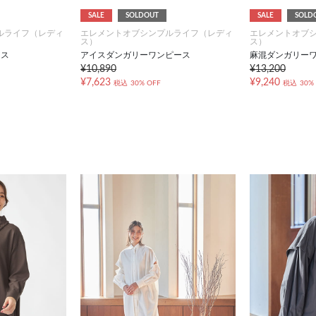
SALE
SOLDOUT
SALE
SOLD
ルライフ（レディ
エレメントオブシンプルライフ（レディ
エレメントオブ
ス）
ス）
ース
アイスダンガリーワンピース
麻混ダンガリー
¥10,890
¥13,200
¥7,623
¥9,240
税込
30% OFF
税込
30%